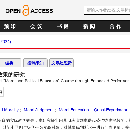
预 印
会 议
书 籍
新 闻
合 作
 2024)
编委
投稿须知
文章处理费
效果的研究
ol “Moral and Political Education” Course through Embodied Performa
持
d Morality
；
Moral Judgment
；
Moral Education
；
Quasi-Experiment
德育的实际教学效果，本研究提出用具身表演剧本课代替传统讲授教学，
。以某小学四年级学生为实验对象，对其道德判断水平进行问卷测量，并