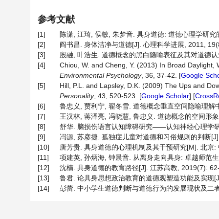
参考文献
[1]
陈潇, 江琦, 侯敏, 朱梦音. 具身道德: 道德心理学研究的新取向
[2]
阎书昌. 身体洁净与道德[J]. 心理科学进展, 2011, 19(8):
[3]
殷融, 叶浩生. 道德概念的黑白隐喻表征及其对道德认知的影响[J]
[4]
Chiou, W. and Cheng, Y. (2013) In Broad Daylight, W
Environmental Psychology
, 36, 37-42. [
Google Scho
[5]
Hill, P.L. and Lapsley, D.K. (2009) The Ups and Do
Personality
, 43, 520-523. [
Google Scholar
] [
CrossR
[6]
鲁忠义, 贾利宁, 翟冬雪. 道德概念垂直空间隐喻理解中的映射: 
[7]
王汉林, 蒋泽亮, 冯晓慧, 鲁忠义. 道德概念的空间形象性: 语
[8]
舒华. 脑损伤语言认知障碍研究——认知神经心理学研究途径[J]
[9]
冯源, 苏彦捷. 孤独症儿童对道德和习俗规则的判断[J]. 中国
[10]
唐芳贵. 具身道德的心理机制及其干预研究[M]. 北京: 
[11]
项建英, 孙炳海, 钟晨音. 从离身走向具身: 卓越师范生道德养成
[12]
沈楠. 具身道德的教育路径[J]. 江苏高教, 2019(7): 62-
[13]
鲁君. 论具身思想政治教育的道德观塑造功能及实现[J]. 思想
[14]
彭蕾. 中小学生道德判断与道德行为的发展现状及二者的相关研