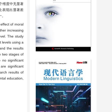
个维度中无显著
上表现出显著差
一。
effect of moral
ther increasing
evel. The study
 levels using a
and the results
e two stages of
 no significant
are significant
arch results of
ntal education,