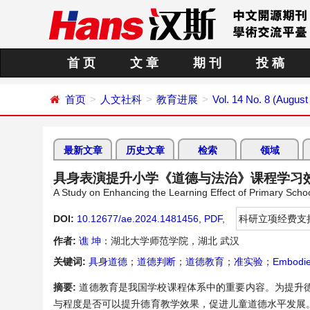
首 页
文 章
期 刊
投 稿
首页
人文社科
教育进展
Vol. 14 No. 8 (August
最新文章
历史文章
检索
领域
具身表演提升小学《道德与法治》课程学习
A Study on Enhancing the Learning Effect of Primary Scho
DOI:
10.12677/ae.2024.1481456
,
PDF
,
科研立项经费支
作者:
谯 坤
：湖北大学师范学院，湖北 武汉
关键词:
具身道德
；
道德判断
；
道德教育
；
准实验
；
Embodie
摘要:
道德教育是我国学校课程体系中的重要内容。为提升
与程度是否可以提升德育教学效果，促进儿童道德水平发展