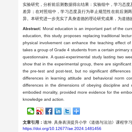
实验研究，分析前后测数据得出结果：实验组中，学习态度
差异；在对照组中，学习态度及行为举止规范性在前后测
异。本研究进一步充实了具身道德的理论研究成果，为道德
Abstract:
Moral education is an important part of the cur
education, this study proposes replacing traditional lec
physical involvement can enhance the teaching effect of
takes a group of Grade 4 students from a certain primary 
questionnaire. A quasi-experimental study lasting two we
show that in the experimental group, there are significant
the pre-test and post-test, but no significant difference
differences in learning attitude and behavioral norm com
differences in the dimensions of obeying discipline and d
embodied morality, provided more evidence for the embodi
knowledge and action.
文章引用：
谯坤. 具身表演提升小学《道德与法治》课程学习效果的研究[J
https://doi.org/10.12677/ae.2024.1481456