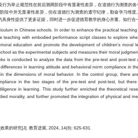
及行为举止规范性在前后测两阶段中有显著性差异，在道德行为测查的各
两阶段中并无显著性差异，但在道德行为测查的遵守纪律，勤奋学习维度
的具身性提供了更多证据，同时进一步促进德育教学的身心并重、知行合
riculum in Chinese schools. In order to enhance the practical teaching 
ture teaching with embodied performance script classes to explore whe
 moral education and promote the development of children’s moral l
school as the experimental subjects and measures their moral judgment
eks is conducted to analyze the data from the pre-test and post-test 
 differences in learning attitude and behavioral norm compliance in th
s in the dimensions of moral behavior. In the control group, there are
pliance in the two stages of the pre-test and post-test, but there 
iligence in learning. This study further enriched the theoretical rese
ed morality, and further promoted the integration of physical and me
]. 教育进展, 2024, 14(8): 625-631.