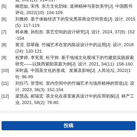
[5]
柳思如, 宋伟. 东方文化韵味: 道禅精神与茶饮美学[J]. 中国图书
评论, 2022(10): 104-109.
[6]
刘雅婷. 基于体验经济下的安化黑茶商业空间营造[J]. 设计, 2015
(5): 117-119.
[7]
韩卓雅, 孙彤彤. 茶艺空间的设计研究[J]. 设计, 2024, 37(8): 152
-154.
[8]
黄滢, 邵翠薇. 竹编艺术在室内陈设设计中的运用[J]. 设计, 2018
(24): 120-121.
[9]
程梦婷, 李宪英, 杜守帅. 基于地域文化视域下的竹建筑实践探索
研究——以陕西紫阳茶庭为例[J]. 设计, 2021, 34(11): 158-160.
[10]
宋时磊. 中国茶文化的形成、发展及影响[J]. 人民论坛, 2022(1
9): 96-99.
[11]
刘任巧, 管雪松. 室内空间中的竹编艺术与场所精神的营造[J]. 设
计, 2023, 36(3): 152-154.
[12]
梁慧晶, 郝瑞宏. 茶文化在茶室家具设计中的应用初探[J]. 林产工
业, 2021, 58(2): 78-80.
投稿