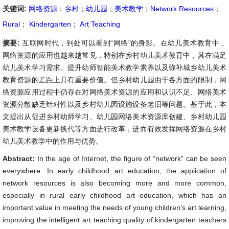
关键词:
网络资源
；
乡村
；
幼儿园
；
美术教学
；
Network Resources
；
Rural
；
Kindergarten
；
Art Teaching
摘要:
互联网时代，到处可以看到“网络”的身影。在幼儿美术教育中，
网络资源的应用也越来越常见，特别在乡村幼儿美术教育中，其在满足
幼儿美术学习需求、提升幼师智能美术教学素养以及弥补城乡幼儿美术
教育资源的差距上具有重要价值。但乡村幼儿园由于各方面的限制，网
络资源应用过程中仍存在对网络美术资源的应用和认识不足、网络美术
资源分散缺乏针对性以及乡村幼儿园设施设备老旧等问题。基于此，本
文提出从促进乡村幼师学习、幼儿园网络美术资源库创建、乡村幼儿园
美术教学设备更新换代等方面进行改革，进而有效发挥网络资源在乡村
幼儿美术教学中的作用与优势。
Abstract:
In the age of Internet, the figure of “network” can be seen
everywhere. In early childhood art education, the application of
network resources is also becoming more and more common,
especially in rural early childhood art education, which has an
important value in meeting the needs of young children’s art learning,
improving the intelligent art teaching quality of kindergarten teachers