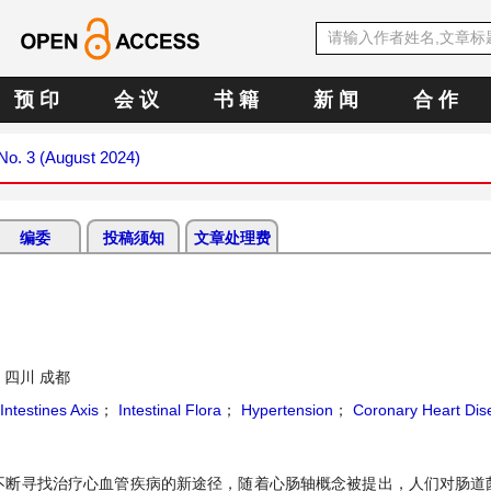
预 印
会 议
书 籍
新 闻
合 作
 No. 3 (August 2024)
编委
投稿须知
文章处理费
四川 成都
Intestines Axis
；
Intestinal Flora
；
Hypertension
；
Coronary Heart Dis
不断寻找治疗心血管疾病的新途径，随着心肠轴概念被提出，人们对肠道