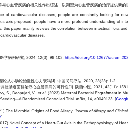
群与心血管疾病的相关性作出综述，以期望为心血管疾病的治疗提供新的
nce of cardiovascular diseases, people are constantly looking for ne
ines axis proposed, people have a more profound understanding of intes
, this paper mainly reviews the correlation between intestinal flora an
 cardiovascular diseases.
例研究, 2024, 12(3): 98-103.
https://doi.org/10.12677/acrem.2
从小肠论治慢性心力衰竭[J]. 中国民间疗法, 2020, 28(23): 1-2.
道菌群治疗心血管疾病的可行性[J]. 陕西中医, 2021, 42(11): 1581-
vy, S., Deopujari, V.,
et al
. (2023) Maternal Bacterial Engraftment in Mul
l Seeding—A Randomized Controlled Trial.
mBio
, 14, e0049123. [
Google
21) The Microbial Origins of Food Allergy.
Journal of Allergy and Clinic
d
]
2017) Novel Concept of a Heart-Gut Axis in the Pathophysiology of Hear