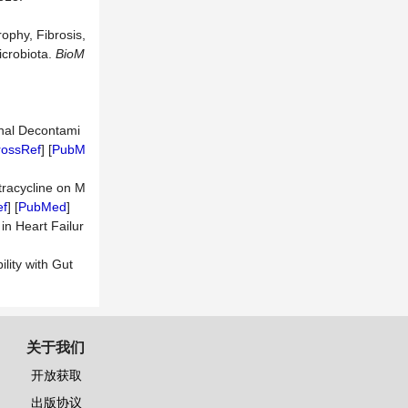
ophy, Fibrosis,
icrobiota.
BioM
tinal Decontami
rossRef
] [
PubM
etracycline on M
ef
] [
PubMed
]
in Heart Failur
lity with Gut
关于我们
开放获取
出版协议