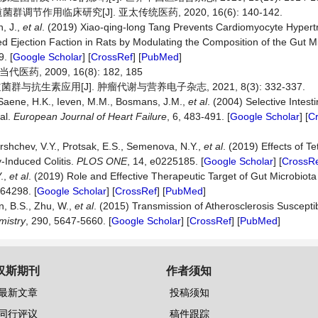
临床研究[J]. 亚太传统医药, 2020, 16(6): 140-142.
n, J.,
et al
. (2019) Xiao-qing-long Tang Prevents Cardiomyocyte Hypertr
d Ejection Faction in Rats by Modulating the Composition of the Gut M
. [
Google Scholar
] [
CrossRef
] [
PubMed
]
2009, 16(8): 182, 185
群与抗生素应用[J]. 肿瘤代谢与营养电子杂志, 2021, 8(3): 332-337.
 Saene, H.K., Ieven, M.M., Bosmans, J.M.,
et al
. (2004) Selective Intes
ial.
European Journal of Heart Failure
, 6, 483-491. [
Google Scholar
] [
C
orshchev, V.Y., Protsak, E.S., Semenova, N.Y.,
et al
. (2019) Effects of T
y-Induced Colitis.
PLOS ONE
, 14, e0225185. [
Google Scholar
] [
CrossR
Y.,
et al
. (2019) Role and Effective Therapeutic Target of Gut Microbiota 
164298. [
Google Scholar
] [
CrossRef
] [
PubMed
]
on, B.S., Zhu, W.,
et al
. (2015) Transmission of Atherosclerosis Susceptibi
mistry
, 290, 5647-5660. [
Google Scholar
] [
CrossRef
] [
PubMed
]
汉斯期刊
作者须知
最新文章
投稿须知
同行评议
稿件跟踪