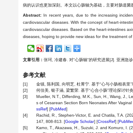
病的认识也更加深刻。本文以心肠轴为基础，主要对肠道菌
Abstract:
In recent years, due to the increasing incide
cardiovascular diseases. With the concept of heart-intest
cardiovascular diseases. Based on the heart-intestines axis
diseases, hoping to provide new ideas for the treatment of
文章引用：
张珂, 冷建春. 对“心肠轴”的研究进展[J]. 亚洲急诊医学病
参考文献
[1]
金镇, 陈利国, 向明芝, 杜菁宁. 基于“心与小肠相表里”理论
[2]
何佳美, 银子涵, 梁繁荣. 基于“心合小肠”理论探讨针灸调控肠
[3]
Mueller, N.T., Differding, M.K., Sun, H., Wang, J., Le
s of Cesarean Section Born Neonates After Vagina
ssRef
] [
PubMed
]
[4]
Rachid, R., Stephen-Victor, E. and Chatila, T.A. (20
147, 808-813. [
Google Scholar
] [
CrossRef
] [
PubMe
[5]
Kamo, T., Akazawa, H., Suzuki, J. and Komuro, I. (