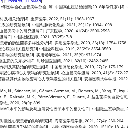
r
] [
CrossRef
] [
PubMed
]
华医学会心血管病学分会, 等. 中国高血压防治指南(2018年修订版) [J].
疗[J]. 重庆医学, 2022, 51(11): 1963-1967.
进展[J]. 中国动脉硬化杂志, 2021, 29(12): 1094-1098.
研究进展[J]. 广东医学, 2020, 41(24): 2590-2593.
中国社区医师, 2021, 37(25): 7-8.
肠道菌群多样性分析[J]. 实用医学杂志, 2020, 36(13): 1754-1758.
关性研究[J].中国全科医学, 2019, 22(29): 3554-3560.
究进展[J]. 实用老年医学, 2021, 35(9): 971-974.
探讨[J]. 时珍国医国药, 2021, 32(10): 2482-2485.
其防治的研究进展[J]. 中国动脉硬化杂志, 2019, 27(2): 175-179.
心病和心力衰竭的研究进展[J]. 心血管病学进展, 2020, 41(3): 272-27
其代谢物改变与心力衰竭发生的相关性[J]. 安徽医科大学学报, 2022, 57(3
ción, N., Sánchez, M., Gómez-Guzmán, M., Romero, M., Yang, T., Izqui
rnández, E., Raizada, M.K., Pérez-Vizcaíno, F., Duarte, J. 益生菌
020, 28(9): 899.
O水平的影响及与血清炎性因子水平的相关性[J]. 中国微生态学杂志, 2019, 
心衰患者的影响研究[J]. 海南医学院学报, 2021, 27(4): 260-264.
及TMAO的影响[J]. 世界中西医结合杂志, 2020, 15(10): 1814-18