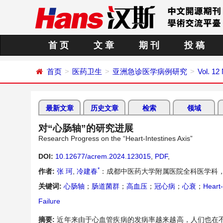
首 页
文 章
期 刊
投 稿
首页
医药卫生
亚洲急诊医学病例研究
Vol. 12
最新文章
历史文章
检索
领域
对“心肠轴”的研究进展
Research Progress on the “Heart-Intestines Axis”
DOI:
10.12677/acrem.2024.123015
,
PDF
,
*
作者:
张 珂
,
冷建春
：成都中医药大学附属医院全科医学科，
关键词:
心肠轴
；
肠道菌群
；
高血压
；
冠心病
；
心衰
；
Heart-
Failure
摘要:
近年来由于心血管疾病的发病率越来越高，人们也在