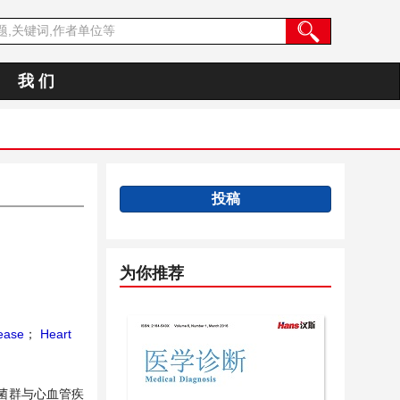
我 们
投稿
为你推荐
ease
；
Heart
菌群与心血管疾