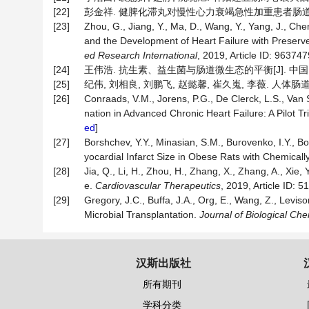
[22]
彭金祥. 健脾化滞丸对慢性心力衰竭急性加重患者肠道菌群调节作用
[23]
Zhou, G., Jiang, Y., Ma, D., Wang, Y., Yang, J., Che
and the Development of Heart Failure with Preserve
ed Research International
, 2019, Article ID: 9637479
[24]
王伟浩. 抗生素、益生菌与肠道微生态的平衡[J]. 中国当代医药, 
[25]
纪伟, 刘相良, 刘鹏飞, 赵懿馨, 崔久嵬, 李薇. 人体肠道菌
[26]
Conraads, V.M., Jorens, P.G., De Clerck, L.S., Van
nation in Advanced Chronic Heart Failure: A Pilot Tr
ed
]
[27]
Borshchev, Y.Y., Minasian, S.M., Burovenko, I.Y., B
yocardial Infarct Size in Obese Rats with Chemicall
[28]
Jia, Q., Li, H., Zhou, H., Zhang, X., Zhang, A., Xie, 
e.
Cardiovascular Therapeutics
, 2019, Article ID: 5
[29]
Gregory, J.C., Buffa, J.A., Org, E., Wang, Z., Levis
Microbial Transplantation.
Journal of Biological Che
汉斯出版社
所有期刊
学科分类