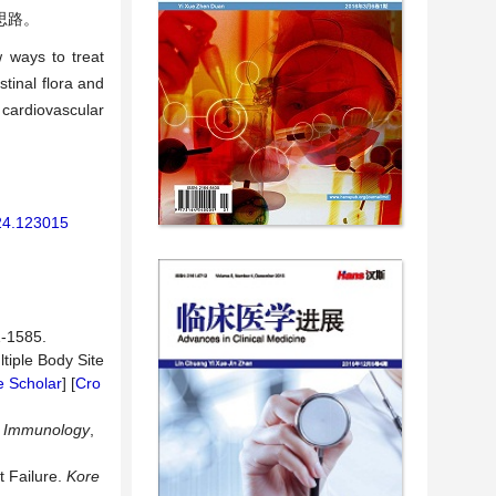
思路。
w ways to treat
tinal flora and
d cardiovascular
024.123015
1585.
tiple Body Site
 Scholar
] [
Cro
al Immunology
,
t Failure.
Kore