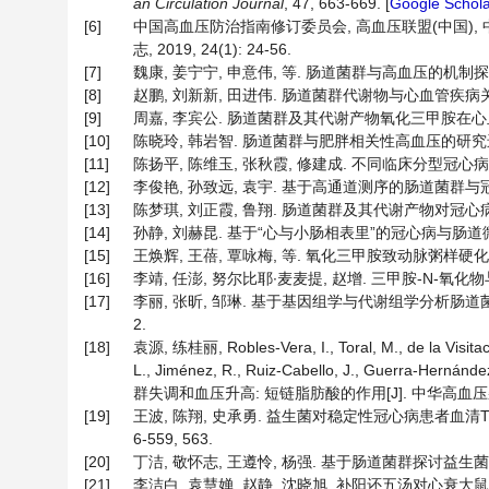
an Circulation Journal
, 47, 663-669. [
Google Schola
[6]
中国高血压防治指南修订委员会, 高血压联盟(中国), 中
志, 2019, 24(1): 24-56.
[7]
魏康, 姜宁宁, 申意伟, 等. 肠道菌群与高血压的机制探讨及相关治
[8]
赵鹏, 刘新新, 田进伟. 肠道菌群代谢物与心血管疾病关系的研究
[9]
周嘉, 李宾公. 肠道菌群及其代谢产物氧化三甲胺在心血管疾病中的
[10]
陈晓玲, 韩岩智. 肠道菌群与肥胖相关性高血压的研究进展[J]. 
[11]
陈扬平, 陈维玉, 张秋霞, 修建成. 不同临床分型冠心病患者的
[12]
李俊艳, 孙致远, 袁宇. 基于高通道测序的肠道菌群与冠心病的相
[13]
陈梦琪, 刘正霞, 鲁翔. 肠道菌群及其代谢产物对冠心病影响的研
[14]
孙静, 刘赫昆. 基于“心与小肠相表里”的冠心病与肠道微生态的关系
[15]
王焕辉, 王蓓, 覃咏梅, 等. 氧化三甲胺致动脉粥样硬化作用及
[16]
李靖, 任澎, 努尔比耶∙麦麦提, 赵增. 三甲胺-N-氧化物与冠
[17]
李丽, 张昕, 邹琳. 基于基因组学与代谢组学分析肠道菌群及
2.
[18]
袁源, 练桂丽, Robles-Vera, I., Toral, M., de la Visita
L., Jiménez, R., Ruiz-Cabello, J., Guerra-He
群失调和血压升高: 短链脂肪酸的作用[J]. 中华高血压杂志, 2
[19]
王波, 陈翔, 史承勇. 益生菌对稳定性冠心病患者血清TMA
6-559, 563.
[20]
丁洁, 敬怀志, 王遵怜, 杨强. 基于肠道菌群探讨益生菌对慢性
[21]
李洁白, 袁慧婵, 赵静, 沈晓旭. 补阳还五汤对心衰大鼠肠道菌群