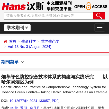
学术期刊
切
换
导
首页
生命科学
世界生态学
航
Vol. 13 No. 3 (August 2024)
期刊菜单
烟草绿色防控综合技术体系的构建与实践研究——以
哈尔滨烟区为例
Construction and Practice of Comprehensive Technology System for
Tobacco Green Control—Taking Harbin Tobacco Area as an Example
DOI:
10.12677/ije.2024.133057
,
PDF
,
作者:
李 莹
,
景 琦
,
金丹丹
：黑龙江省烟草公司哈尔滨烟叶公司，黑龙