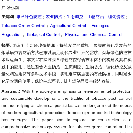
江 哈尔滨
关键词:
烟草绿色防控
；
农业防治
；
生态调控
；
生物防治
；
理化诱控
；
Tobacco Green Control
；
Agricultural Control
；
Ecological
Regulation
；
Biological Control
；
Physical and Chemical Control
摘要:
随着社会对环境保护和可持续发展的重视，传统依赖化学农药的
烟草病虫害防治方法已难以满足现代农业生产的需求。烟草绿色防控技
术应运而生。本文旨在探讨烟草绿色防控综合技术体系的构建及其在实
践中的应用，通过整合农业防治、生态调控、生物防治、理化诱控及减
量化精准用药等多种技术手段，实现烟草病虫害的有效防控，同时减少
化学农药的使用，保护生态环境，提升烟草品质与经济效益。
Abstract:
With the society’s emphasis on environmental protection
and sustainable development, the traditional tobacco pest control
method relying on chemical pesticides can no longer meet the needs
of modern agricultural production. Tobacco green control technology
has emerged. This paper aims to explore the construction of a
comprehensive technology system for tobacco green control and its