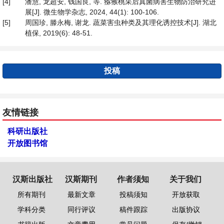
[4]
潘慧, 龙超安, 钱国良, 等. 猕猴桃采后真菌病害生物防治研究进
展[J]. 微生物学杂志, 2024, 44(1): 100-106.
[5]
周国珍, 滕永梅, 谢龙. 蔬菜害虫种类及其理化诱控技术[J]. 湖北
植保, 2019(6): 48-51.
投稿
友情链接
科研出版社
开放图书馆
汉斯出版社
汉斯期刊
作者须知
关于我们
所有期刊
最新文章
投稿须知
开放获取
学科分类
同行评议
稿件跟踪
出版协议