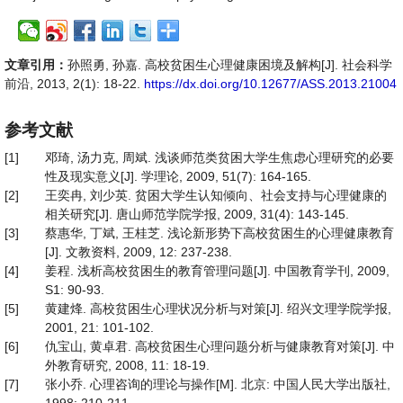
文章引用：
孙照勇, 孙嘉. 高校贫困生心理健康困境及解构[J]. 社会科学
前沿, 2013, 2(1): 18-22.
https://dx.doi.org/10.12677/ASS.2013.21004
参考文献
[1]
邓琦, 汤力克, 周斌. 浅谈师范类贫困大学生焦虑心理研究的必要
性及现实意义[J]. 学理论, 2009, 51(7): 164-165.
[2]
王奕冉, 刘少英. 贫困大学生认知倾向、社会支持与心理健康的
相关研究[J]. 唐山师范学院学报, 2009, 31(4): 143-145.
[3]
蔡惠华, 丁斌, 王桂芝. 浅论新形势下高校贫困生的心理健康教育
[J]. 文教资料, 2009, 12: 237-238.
[4]
姜程. 浅析高校贫困生的教育管理问题[J]. 中国教育学刊, 2009,
S1: 90-93.
[5]
黄建烽. 高校贫困生心理状况分析与对策[J]. 绍兴文理学院学报,
2001, 21: 101-102.
[6]
仇宝山, 黄卓君. 高校贫困生心理问题分析与健康教育对策[J]. 中
外教育研究, 2008, 11: 18-19.
[7]
张小乔. 心理咨询的理论与操作[M]. 北京: 中国人民大学出版社,