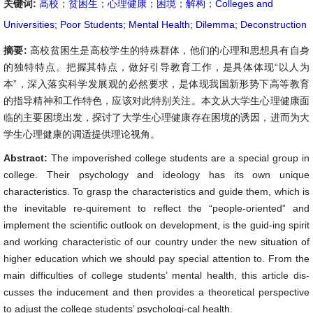
关键词:
高校
；
贫困生
；
心理健康
；
困境
；
解构
；
Colleges and
Universities; Poor Students; Mental Health; Dilemma; Deconstruction
摘要:
高校贫困生是高校学生的特殊群体，他们的心理和思想具有自身
的独特特点。把握其特点，做好引导教育工作，是具体体现“以人为
本”，深入落实科学发展观的必然要求，是体现我国新形势下高等教育
的指导精神和工作特色，应该对此特别关注。本文从大学生心理健康面
临的主要困境出发，探讨了大学生心理健康存在困境的诱因，进而为大
学生心理健康的调适提供理论视角。
Abstract:
The impoverished college students are a special group in
college. Their psychology and ideology has its own unique
characteristics. To grasp the characteristics and guide them, which is
the inevitable re-quirement to reflect the “people-oriented” and
implement the scientific outlook on development, is the guid-ing spirit
and working characteristic of our country under the new situation of
higher education which we should pay special attention to. From the
main difficulties of college students’ mental health, this article dis-
cusses the inducement and then provides a theoretical perspective
to adjust the college students’ psychologi-cal health.