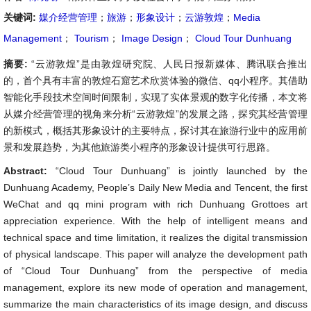
关键词:
媒介经营管理
；
旅游
；
形象设计
；
云游敦煌
；
Media
Management
；
Tourism
；
Image Design
；
Cloud Tour Dunhuang
摘要:
“云游敦煌”是由敦煌研究院、人民日报新媒体、腾讯联合推出
的，首个具有丰富的敦煌石窟艺术欣赏体验的微信、qq小程序。其借助
智能化手段技术空间时间限制，实现了实体景观的数字化传播，本文将
从媒介经营管理的视角来分析“云游敦煌”的发展之路，探究其经营管理
的新模式，概括其形象设计的主要特点，探讨其在旅游行业中的应用前
景和发展趋势，为其他旅游类小程序的形象设计提供可行思路。
Abstract:
“Cloud Tour Dunhuang” is jointly launched by the
Dunhuang Academy, People’s Daily New Media and Tencent, the first
WeChat and qq mini program with rich Dunhuang Grottoes art
appreciation experience. With the help of intelligent means and
technical space and time limitation, it realizes the digital transmission
of physical landscape. This paper will analyze the development path
of “Cloud Tour Dunhuang” from the perspective of media
management, explore its new mode of operation and management,
summarize the main characteristics of its image design, and discuss