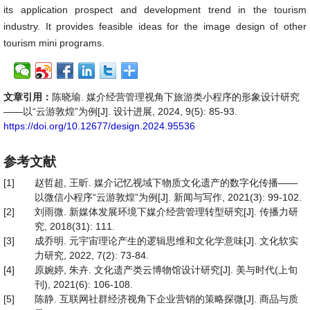
its application prospect and development trend in the tourism
industry. It provides feasible ideas for the image design of other
tourism mini programs.
文章引用：
陈晓瑜. 媒介经营管理视角下旅游类小程序的形象设计研究
——以“云游敦煌”为例[J]. 设计进展, 2024, 9(5): 85-93.
https://doi.org/10.12677/design.2024.95536
参考文献
[1]
赵哲超, 王昕. 媒介记忆视域下物质文化遗产的数字化传播——
以微信小程序“云游敦煌”为例[J]. 新闻与写作, 2021(3): 99-102.
[2]
刘雨微. 新媒体发展环境下媒介经营管理转型研究[J]. 传播力研
究, 2018(31): 111.
[3]
成乔明. 元宇宙理论产生的逻辑思维和文化学意味[J]. 文化软实
力研究, 2022, 7(2): 73-84.
[4]
原婉婷, 朱卉. 文化遗产类云博物馆设计研究[J]. 美与时代(上旬
刊), 2021(6): 106-108.
[5]
陈静. 互联网社群经济视角下企业营销的策略探微[J]. 商品与质