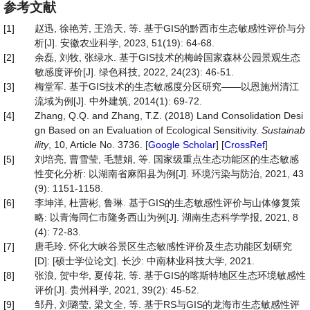
参考文献
[1]
赵迅, 徐艳芳, 王浩天, 等. 基于GIS的黔西市生态敏感性评价与分
析[J]. 安徽农业科学, 2023, 51(19): 64-68.
[2]
余磊, 刘牧, 张绿水. 基于GIS技术的梅岭国家森林公园景观生态
敏感度评价[J]. 绿色科技, 2022, 24(23): 46-51.
[3]
梅堂军. 基于GIS技术的生态敏感度分区研究——以恩施州清江
流域为例[J]. 中外建筑, 2014(1): 69-72.
[4]
Zhang, Q.Q. and Zhang, T.Z. (2018) Land Consolidation Desi
gn Based on an Evaluation of Ecological Sensitivity.
Sustainab
ility
, 10, Article No. 3736. [
Google Scholar
] [
CrossRef
]
[5]
刘培亮, 曹雪莹, 毛慧娟, 等. 国家级重点生态功能区的生态敏感
性变化分析: 以湖南省麻阳县为例[J]. 环境污染与防治, 2021, 43
(9): 1151-1158.
[6]
李坤洋, 杜营彬, 鲁琳. 基于GIS的生态敏感性评价与山体修复策
略: 以青海同仁市隆务西山为例[J]. 湖南生态科学学报, 2021, 8
(4): 72-83.
[7]
唐毛玲. 怀化大峡谷景区生态敏感性评价及生态功能区划研究
[D]: [硕士学位论文]. 长沙: 中南林业科技大学, 2021.
[8]
张浪, 贺中华, 夏传花, 等. 基于GIS的喀斯特地区生态环境敏感性
评价[J]. 贵州科学, 2021, 39(2): 45-52.
[9]
邹丹, 刘璐莹, 梁文全, 等. 基于RS与GIS的龙海市生态敏感性评