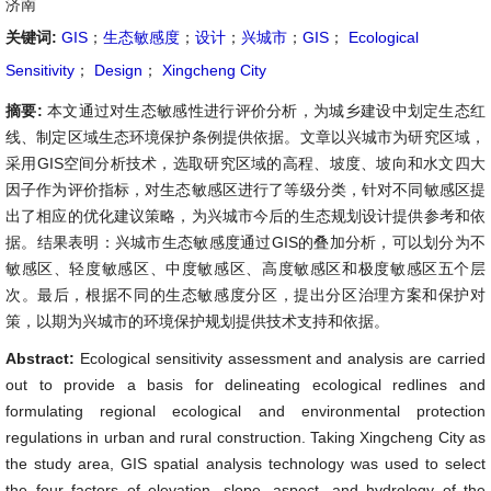
济南
关键词:
GIS
；
生态敏感度
；
设计
；
兴城市
；
GIS
；
Ecological
Sensitivity
；
Design
；
Xingcheng City
摘要:
本文通过对生态敏感性进行评价分析，为城乡建设中划定生态红
线、制定区域生态环境保护条例提供依据。文章以兴城市为研究区域，
采用GIS空间分析技术，选取研究区域的高程、坡度、坡向和水文四大
因子作为评价指标，对生态敏感区进行了等级分类，针对不同敏感区提
出了相应的优化建议策略，为兴城市今后的生态规划设计提供参考和依
据。结果表明：兴城市生态敏感度通过GIS的叠加分析，可以划分为不
敏感区、轻度敏感区、中度敏感区、高度敏感区和极度敏感区五个层
次。最后，根据不同的生态敏感度分区，提出分区治理方案和保护对
策，以期为兴城市的环境保护规划提供技术支持和依据。
Abstract:
Ecological sensitivity assessment and analysis are carried
out to provide a basis for delineating ecological redlines and
formulating regional ecological and environmental protection
regulations in urban and rural construction. Taking Xingcheng City as
the study area, GIS spatial analysis technology was used to select
the four factors of elevation, slope, aspect, and hydrology of the