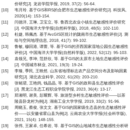
价研究[J]. 龙岩学院学报, 2019, 37(2): 56-64.
[10]
韦月玲. 基于GIS和RS的合肥市生态敏感性评价研究[J]. 科技风,
2020(14): 153-154.
[11]
闫德洋, 王琳, 卫宝立, 等. 鲁西北农业小镇生态敏感性评价研究
[J]. 中国海洋大学学报(自然科学版), 2018, 48(5): 102-110.
[12]
杜婕, 韩佩杰. 基于ArcGIS区统计的陇南市生态敏感性评价[J]. 测
绘与空间地理信息, 2018, 41(7): 99-102.
[13]
鲁敏, 穆回港, 谭蕾, 等. 基于GIS的济西国家湿地公园生态敏感性
评价[J]. 中国海洋大学学报(自然科学版), 2022, 52(12): 95-103.
[14]
袁领兄, 李坤, 范舒欣, 等. 基于GIS的太原市土地生态敏感性评价
[J]. 中国城市林业, 2021, 19(3): 19-24.
[15]
李臻, 季民, 王映然. 山东省地理标志农产品空间分布及影响因素
研究[J]. 湖北农业科学, 2022, 61(20): 203-210.
[16]
张铭珺, 王艳鸽, 钱晶晶, 等. 基于GIS的政和县生态敏感性评价
[J]. 黑龙江生态工程职业学院学报, 2023, 36(4): 13-17.
[17]
郑湘明, 谢美, 彭耀辉, 等. 旅游型乡村生态敏感性评价——以茶
陵县卧龙村为例[J]. 湖南工业大学学报, 2019, 33(2): 91-96.
[18]
周晓玉, 蔡俊, 张文文. 基于GIS的国家级生态县的生态敏感性评
价——以安徽省霍山县为例[J]. 云南农业大学学报(社会科学版),
2021, 15(4): 148-155.
[19]
张伟, 王家卓, 任希岩, 等. 基于GIS的山地城市生态敏感性分析研