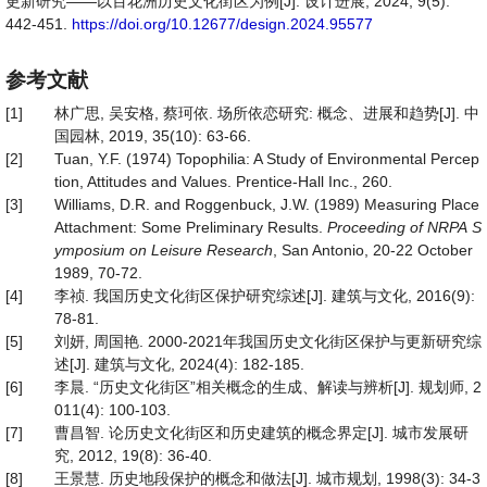
更新研究——以百花洲历史文化街区为例[J]. 设计进展, 2024, 9(5):
442-451.
https://doi.org/10.12677/design.2024.95577
参考文献
[1]
林广思, 吴安格, 蔡珂依. 场所依恋研究: 概念、进展和趋势[J]. 中
国园林, 2019, 35(10): 63-66.
[2]
Tuan, Y.F. (1974) Topophilia: A Study of Environmental Percep
tion, Attitudes and Values. Prentice-Hall Inc., 260.
[3]
Williams, D.R. and Roggenbuck, J.W. (1989) Measuring Place
Attachment: Some Preliminary Results.
Proceeding
of
NRPA
S
ymposium
on
Leisure
Research
, San Antonio, 20-22 October
1989, 70-72.
[4]
李祯. 我国历史文化街区保护研究综述[J]. 建筑与文化, 2016(9):
78-81.
[5]
刘妍, 周国艳. 2000-2021年我国历史文化街区保护与更新研究综
述[J]. 建筑与文化, 2024(4): 182-185.
[6]
李晨. “历史文化街区”相关概念的生成、解读与辨析[J]. 规划师, 2
011(4): 100-103.
[7]
曹昌智. 论历史文化街区和历史建筑的概念界定[J]. 城市发展研
究, 2012, 19(8): 36-40.
[8]
王景慧. 历史地段保护的概念和做法[J]. 城市规划, 1998(3): 34-3