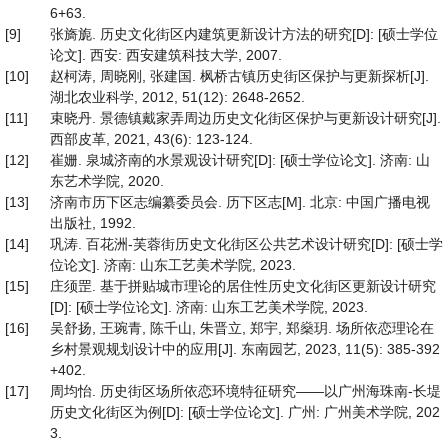
6+63.
[9]
张旖旎. 历史文化街区内建筑更新设计方法的研究[D]: [硕士学位
论文]. 西安: 西安建筑科技大学, 2007.
[10]
赵柯涛, 周晓刚, 张建国. 枫桥古镇历史街区保护与更新探析[J].
湖北农业科学, 2012, 51(12): 2648-2652.
[11]
束晓丹. 景德镇戴家弄周边历史文化街区保护与更新设计研究[J].
西部皮革, 2021, 43(6): 123-124.
[12]
崔姗. 泉城济南的水景观设计研究[D]: [硕士学位论文]. 济南: 山
东艺术学院, 2020.
[13]
济南市历下区志编纂委员会. 历下区志[M]. 北京: 中国广播电视
出版社, 1992.
[14]
巩涛. 百花洲-芙蓉街历史文化街区公共艺术设计研究[D]: [硕士学
位论文]. 济南: 山东工艺美术学院, 2023.
[15]
庄须罡. 基于拼贴城市理论的居住性历史文化街区更新设计研究
[D]: [硕士学位论文]. 济南: 山东工艺美术学院, 2023.
[16]
吴舒扬, 王琬青, 陈千山, 朱晋立, 郑宇, 郑燊玥. 场所依恋理论在
乡村景观规划设计中的应用[J]. 东南园艺, 2023, 11(5): 385-392
+402.
[17]
周均怡. 历史街区场所依恋环境特征研究——以广州海珠南-长堤
历史文化街区为例[D]: [硕士学位论文]. 广州: 广州美术学院, 202
3.