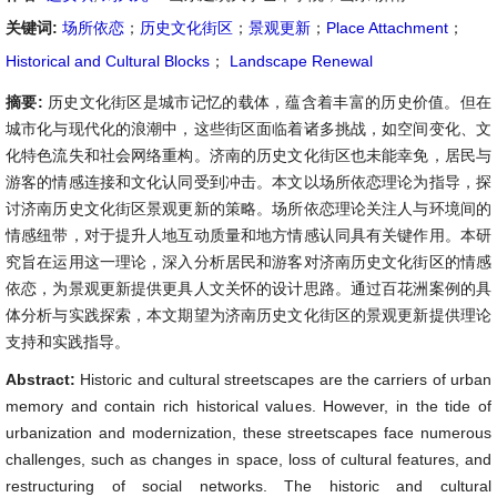
关键词:
场所依恋
；
历史文化街区
；
景观更新
；
Place Attachment
；
Historical and Cultural Blocks
；
Landscape Renewal
摘要:
历史文化街区是城市记忆的载体，蕴含着丰富的历史价值。但在
城市化与现代化的浪潮中，这些街区面临着诸多挑战，如空间变化、文
化特色流失和社会网络重构。济南的历史文化街区也未能幸免，居民与
游客的情感连接和文化认同受到冲击。本文以场所依恋理论为指导，探
讨济南历史文化街区景观更新的策略。场所依恋理论关注人与环境间的
情感纽带，对于提升人地互动质量和地方情感认同具有关键作用。本研
究旨在运用这一理论，深入分析居民和游客对济南历史文化街区的情感
依恋，为景观更新提供更具人文关怀的设计思路。通过百花洲案例的具
体分析与实践探索，本文期望为济南历史文化街区的景观更新提供理论
支持和实践指导。
Abstract:
Historic and cultural streetscapes are the carriers of urban
memory and contain rich historical values. However, in the tide of
urbanization and modernization, these streetscapes face numerous
challenges, such as changes in space, loss of cultural features, and
restructuring of social networks. The historic and cultural