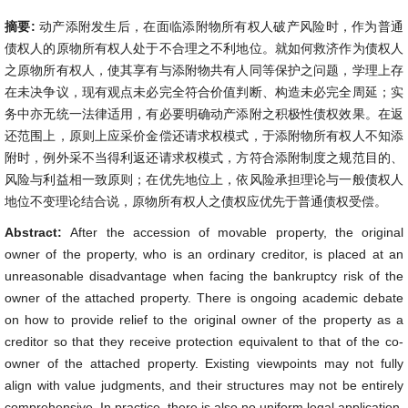
摘要:
动产添附发生后，在面临添附物所有权人破产风险时，作为普通
债权人的原物所有权人处于不合理之不利地位。就如何救济作为债权人
之原物所有权人，使其享有与添附物共有人同等保护之问题，学理上存
在未决争议，现有观点未必完全符合价值判断、构造未必完全周延；实
务中亦无统一法律适用，有必要明确动产添附之积极性债权效果。在返
还范围上，原则上应采价金偿还请求权模式，于添附物所有权人不知添
附时，例外采不当得利返还请求权模式，方符合添附制度之规范目的、
风险与利益相一致原则；在优先地位上，依风险承担理论与一般债权人
地位不变理论结合说，原物所有权人之债权应优先于普通债权受偿。
Abstract:
After the accession of movable property, the original
owner of the property, who is an ordinary creditor, is placed at an
unreasonable disadvantage when facing the bankruptcy risk of the
owner of the attached property. There is ongoing academic debate
on how to provide relief to the original owner of the property as a
creditor so that they receive protection equivalent to that of the co-
owner of the attached property. Existing viewpoints may not fully
align with value judgments, and their structures may not be entirely
comprehensive. In practice, there is also no uniform legal application,