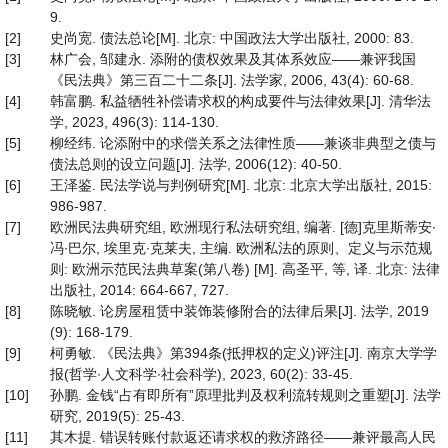
9.
[2]
史尚宽. 债法总论[M]. 北京: 中国政法大学出版社, 2000: 83.
[3]
林广会, 邹建永. 添附的债权效果及其体系效应——兼评我国
《民法典》第三百二十二条[J]. 法学家, 2006, 43(4): 60-68.
[4]
韩富鹏. 私益牺牲补偿请求权的构成要件与法律效果[J]. 清华法
学, 2023, 496(3): 114-130.
[5]
柳经纬. 论添附中的求偿关系之法律性质——兼谈非典型之债与
债法总则的设立问题[J]. 法学, 2006(12): 40-50.
[6]
王泽鉴. 民法学说与判例研究[M]. 北京: 北京大学出版社, 2015:
986-987.
[7]
欧洲民法典研究组, 欧洲现行私法研究组, 编著. [德]克里斯蒂安∙
冯∙巴尔, 埃里克∙克莱夫, 主编. 欧洲私法的原则、定义与示范规
则: 欧洲示范民法典草案(第八卷) [M]. 高圣平, 等, 译. 北京: 法律
出版社, 2014: 664-667, 727.
[8]
陈晓敏. 论房屋租赁中装饰装修附合的法律后果[J]. 法学, 2019
(9): 168-179.
[9]
柯勇敏. 《民法典》第394条(抵押权的定义)评注[J]. 南京大学学
报(哲学∙人文科学∙社会科学), 2023, 60(2): 33-45.
[10]
孙鹏. 金钱“占有即所有”原理批判及权利流转规则之重塑[J]. 法学
研究, 2019(5): 25-43.
[11]
其木提. 错误转账付款返还请求权的救济路径——兼评最高人民