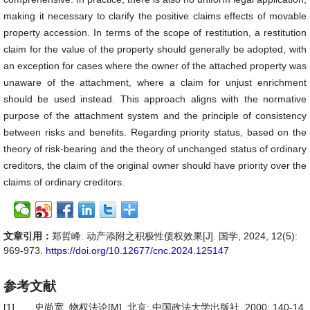
making it necessary to clarify the positive claims effects of movable
property accession. In terms of the scope of restitution, a restitution
claim for the value of the property should generally be adopted, with
an exception for cases where the owner of the attached property was
unaware of the attachment, where a claim for unjust enrichment
should be used instead. This approach aligns with the normative
purpose of the attachment system and the principle of consistency
between risks and benefits. Regarding priority status, based on the
theory of risk-bearing and the theory of unchanged status of ordinary
creditors, the claim of the original owner should have priority over the
claims of ordinary creditors.
文章引用：
郑哲峰. 动产添附之积极性债权效果[J]. 国学, 2024, 12(5):
969-973.
https://doi.org/10.12677/cnc.2024.125147
参考文献
[1]
史尚宽. 物权法论[M]. 北京: 中国政法大学出版社, 2000: 140-14