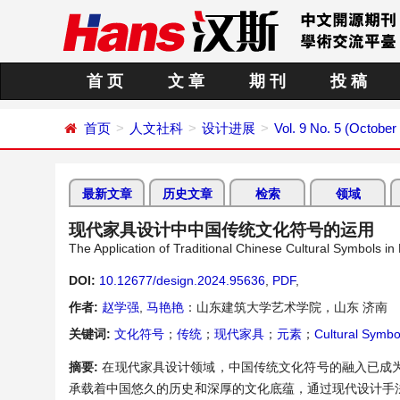
首 页
文 章
期 刊
投 稿
首页
人文社科
设计进展
Vol. 9 No. 5 (October
最新文章
历史文章
检索
领域
现代家具设计中中国传统文化符号的运用
The Application of Traditional Chinese Cultural Symbols i
DOI:
10.12677/design.2024.95636
,
PDF
,
作者:
赵学强
,
马艳艳
：山东建筑大学艺术学院，山东 济南
关键词:
文化符号
；
传统
；
现代家具
；
元素
；
Cultural Symbo
摘要:
在现代家具设计领域，中国传统文化符号的融入已成
承载着中国悠久的历史和深厚的文化底蕴，通过现代设计手