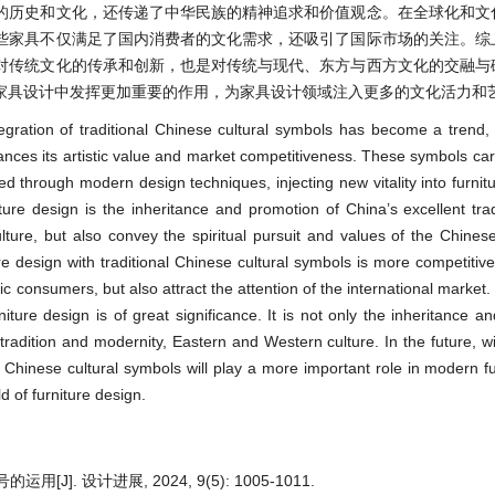
的历史和文化，还传递了中华民族的精神追求和价值观念。在全球化和文
些家具不仅满足了国内消费者的文化需求，还吸引了国际市场的关注。综
对传统文化的传承和创新，也是对传统与现代、东方与西方文化的交融与
家具设计中发挥更加重要的作用，为家具设计领域注入更多的文化活力和
ntegration of traditional Chinese cultural symbols has become a trend,
nhances its artistic value and market competitiveness. These symbols car
ted through modern design techniques, injecting new vitality into furnit
iture design is the inheritance and promotion of China’s excellent tradi
ture, but also convey the spiritual pursuit and values of the Chinese
ture design with traditional Chinese cultural symbols is more competitiv
c consumers, but also attract the attention of the international market
iture design is of great significance. It is not only the inheritance an
of tradition and modernity, Eastern and Western culture. In the future, w
 Chinese cultural symbols will play a more important role in modern fu
ld of furniture design.
. 设计进展, 2024, 9(5): 1005-1011.