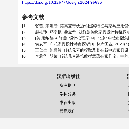
https://doi.org/10.12677/design.2024.95636
参考文献
[1]
张蕾, 宋魁彦. 莫高窟带状边饰图案特征与家具应用设计研究[J]
[2]
赵桂玲, 邓宗极, 龚金华. 朝鲜族传统家具设计特征探析[J]. 林
[3]
[美]唐纳德·A·诺曼. 设计心理学[M]. 北京: 中信出版集团,
[4]
俞安平. 广式家具设计特点探析[J]. 林产工业, 2020(4): 
[5]
王仁垒, 陈振益. 传统元素的提取及其在新中式家具设计中的应用
[6]
李君华, 胡荣. 传统几何装饰纹样意蕴在家具设计中的应用[J].
汉斯出版社
所有期刊
学科分类
书籍出版
联系我们