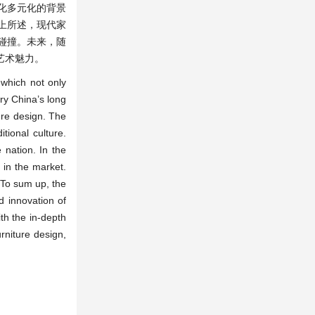
化多元化的背景
上所述，现代家
碰撞。未来，随
艺术魅力。
 which not only
ry China’s long
ure design. The
tional culture.
 nation. In the
e in the market.
. To sum up, the
d innovation of
ith the in-depth
rniture design,