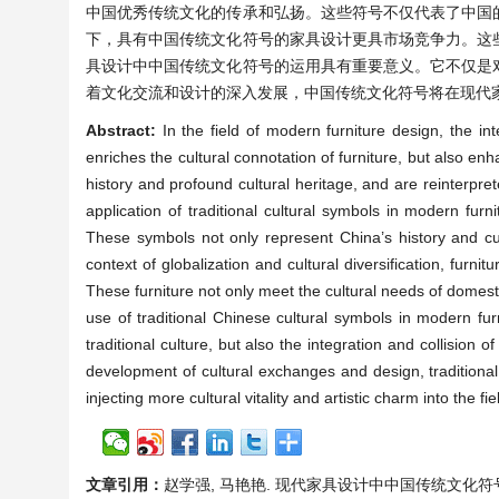
中国优秀传统文化的传承和弘扬。这些符号不仅代表了中国
下，具有中国传统文化符号的家具设计更具市场竞争力。这
具设计中中国传统文化符号的运用具有重要意义。它不仅是
着文化交流和设计的深入发展，中国传统文化符号将在现代
Abstract:
In the field of modern furniture design, the i
enriches the cultural connotation of furniture, but also e
history and profound cultural heritage, and are reinterpre
application of traditional cultural symbols in modern furn
These symbols not only represent China’s history and cul
context of globalization and cultural diversification, furni
These furniture not only meet the cultural needs of domesti
use of traditional Chinese cultural symbols in modern furn
traditional culture, but also the integration and collision 
development of cultural exchanges and design, traditional
injecting more cultural vitality and artistic charm into the fie
文章引用：
赵学强, 马艳艳. 现代家具设计中中国传统文化符号的运用[J]