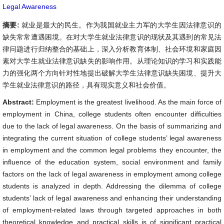
Legal Awareness
摘要:
就业是最大的民生。作为我国就业主力军的大学生因法律意识的
缺失常常遭遇困境。在对大学生就业法律意识的现状及其遇到的常见法
律问题进行归纳整合的基础上，深入分析教育体制、社会环境和家庭因
素对大学生就业法律意识缺失的影响作用。从理论知识的学习和实践能
力的强化两个方向针对性地提出破解大学生法律意识缺失困境、提升大
学生就业法律意识的路径，具有现实意义和社会价值。
Abstract:
Employment is the greatest livelihood. As the main force of
employment in China, college students often encounter difficulties
due to the lack of legal awareness. On the basis of summarizing and
integrating the current situation of college students’ legal awareness
in employment and the common legal problems they encounter, the
influence of the education system, social environment and family
factors on the lack of legal awareness in employment among college
students is analyzed in depth. Addressing the dilemma of college
students’ lack of legal awareness and enhancing their understanding
of employment-related laws through targeted approaches in both
theoretical knowledge and practical skills is of significant practical