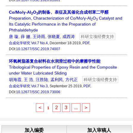
DOI:
10.12677/SSC.2020.81001
Co/Mo/γ-Al
O
的制备、表征及其催化合成邻苯二甲醛
2
3
Preparation, Characterization of Co/Mo/γ-Al
O
Catalyst and
2
3
Its Catalytic Performance in the Preparation of
Phthalaldehyde
唐 璇
,
薛 姗
,
王诗雨
,
张晓夏
,
成西涛
科研立项经费支持
合成化学研究
Vol.7 No.4
, December 18 2019,
PDF
,
DOI:
10.12677/SSC.2019.74007
环氧树脂基复合材料在水润滑过程中的摩擦学性能
Tribological Properties of Epoxy Resin and the Composite
under Water Lubricated Sliding
胡海霞
,
王 浩
,
汪胜陆
,
孟利民
,
方代正
科研立项经费支持
合成化学研究
Vol.7 No.3
, September 25 2019,
PDF
,
DOI:
10.12677/SSC.2019.73006
<
2
3
...
>
1
加入编委
加入审稿人