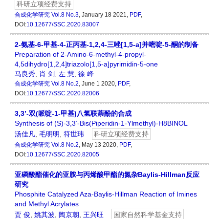
科研立项经费支持
合成化学研究
Vol.8 No.3
, January 18 2021,
PDF
,
DOI:
10.12677/SSC.2020.83007
2-氨基-6-甲基-4-正丙基-1,2,4-三唑[1,5-a]并嘧啶-5-酮的制备
Preparation of 2-Amino-6-methyl-4-propyl-
4,5dihydro[1,2,4]triazolo[1,5-a]pyrimidin-5-one
马良秀
,
肖 剑
,
左 慧
,
徐 峰
合成化学研究
Vol.8 No.2
, June 1 2020,
PDF
,
DOI:
10.12677/SSC.2020.82006
3,3’-双(哌啶-1-甲基)八氢联萘酚的合成
Synthesis of (S)-3,3’-Bis(Piperidin-1-Ylmethyl)-H8BINOL
汤佳凡
,
毛明明
,
符世玮
科研立项经费支持
合成化学研究
Vol.8 No.2
, May 13 2020,
PDF
,
DOI:
10.12677/SSC.2020.82005
亚磷酸酯催化的亚胺与丙烯酸甲酯的氮杂Baylis-Hillman反应
研究
Phosphite Catalyzed Aza-Baylis-Hillman Reaction of Imines
and Methyl Acrylates
贾 俊
,
姚其波
,
陶京朝
,
王兴旺
国家自然科学基金支持