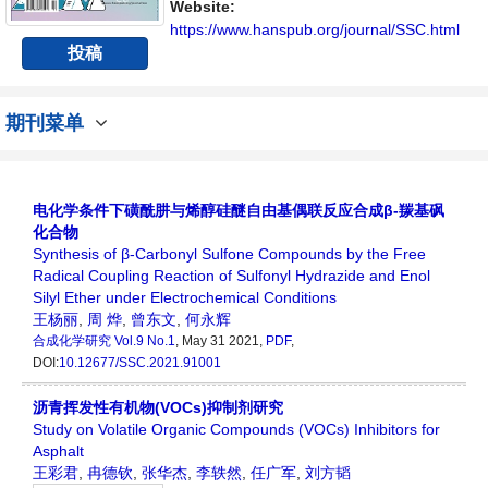
Website:
https://www.hanspub.org/journal/SSC.html
投稿
期刊菜单
电化学条件下磺酰肼与烯醇硅醚自由基偶联反应合成β-羰基砜
化合物
Synthesis of β-Carbonyl Sulfone Compounds by the Free
Radical Coupling Reaction of Sulfonyl Hydrazide and Enol
Silyl Ether under Electrochemical Conditions
王杨丽
,
周 烨
,
曾东文
,
何永辉
合成化学研究
Vol.9 No.1
, May 31 2021,
PDF
,
DOI:
10.12677/SSC.2021.91001
沥青挥发性有机物(VOCs)抑制剂研究
Study on Volatile Organic Compounds (VOCs) Inhibitors for
Asphalt
王彩君
,
冉德钦
,
张华杰
,
李轶然
,
任广军
,
刘方韬