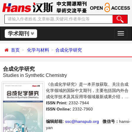
学术期刊
切
换
导
首页
化学与材料
合成化学研究
航
合成化学研究
Studies in Synthetic Chemistry
《合成化学研究》是一本开放获取、关注合成
化学领域的国际中文期刊，主要包括国内外合
成化学技术及其应用等领域最新成果介绍，学
者讨论，某一领域的研究进展和专业评论等多
ISSN Print:
2332-7944
方面的内容，旨在给世界范围内的科学家、学
ISSN Online:
2332-7960
者、科研人员提供一个传播、分享和讨论合成
化学领域内不同方向问题与发展的交流平台。
编辑邮箱:
ssc@hanspub.org
微信号：
hansi-
yan