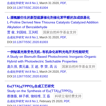
合成化学研究
Vol.8 No.1
, March 31 2020,
PDF
,
DOI:
10.12677/SSC.2020.81004
L-脯氨酸衍生的新型硫脲催化剂催化苯甲醛的加成烷基化
L-Proline Derived New Thiourea Catalysts Catalyzed Addition
Alkylation of Benzaldehyde
贾 俊
,
刘国桂
,
王兴旺
国家自然科学基金支持
合成化学研究
Vol.8 No.1
, March 31 2020,
PDF
,
DOI:
10.12677/SSC.2020.81003
一例铋基光致变色无机–有机杂化材料光电开关性能研究
A Study on Bismuth-Based Photochromic Inorganic-Organic
Hybrid with Photoelectric Switchable Properties
庞久强
,
窦元鑫
,
王 超
,
李 荣
,
高 云
国家自然科学基金支持
合成化学研究
Vol.8 No.1
, March 24 2020,
PDF
,
DOI:
10.12677/SSC.2020.81002
Eu(TTA)
(TPPO)
合成工艺研究
3
2
Study on the Synthesis of Eu(TTA)
(TPPO)
3
2
蔡微薇
,
林子棋
,
饶桂维
,
王 磊
科研立项经费支持
合成化学研究
Vol.8 No.1
, February 25 2020,
PDF
,