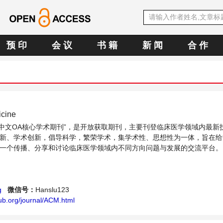
预 印
会 议
书 籍
新 闻
合 作
icine
SE中文OA核心学术期刊”，是开放获取期刊，主要刊登临床医学领域内最新
新、学术创新，倡导科学，繁荣学术，集学术性、思想性为一体，旨在给
一个传播、分享和讨论临床医学领域内不同方向问题与发展的交流平台。
g
微信号：
Hanslu123
ub.org/journal/ACM.html