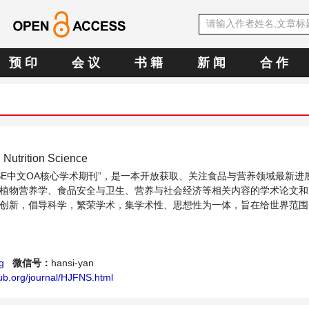
预 印
会 议
书 籍
新 闻
合 作
 Nutrition Science
CSE中文OA核心学术期刊”，是一本开放获取、关注食品与营养领域最新进
植物营养学、食品安全与卫生、营养与社会经济等相关内容的学术论文和
创新，倡导科学，繁荣学术，集学术性、思想性为一体，旨在给世界范围
、分享和讨论食品与营养领域内不同方向问题与发展的交流平台。
g
微信号：
hansi-yan
ub.org/journal/HJFNS.html