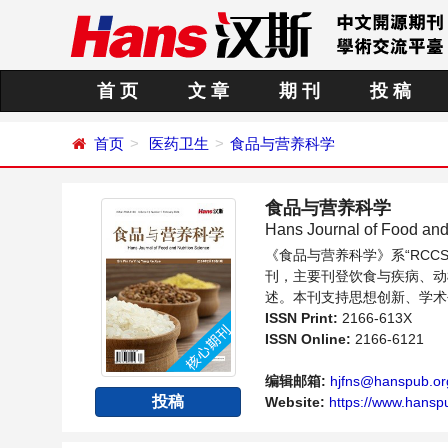
首 页
文 章
期 刊
投 稿
首页
医药卫生
食品与营养科学
食品与营养科学
Hans Journal of Food and
《食品与营养科学》系“RC
刊，主要刊登饮食与疾病、动
述。本刊支持思想创新、学术
学者、科研人员提供一个传播
ISSN Print:
2166-613X
ISSN Online:
2166-6121
编辑邮箱:
hjfns@hanspub.or
投稿
Website:
https://www.hansp