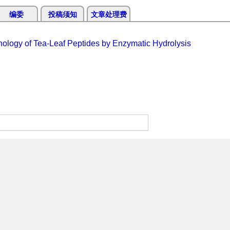
编委
投稿须知
文章处理费
hnology of Tea-Leaf Peptides by Enzymatic Hydrolysis