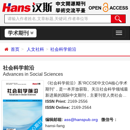
学术期刊
切
换
导
首页
人文社科
社会科学前沿
航
社会科学前沿
Advances in Social Sciences
《社会科学前沿》系“RCCSE中文OA核心学术
期刊”，是一本开放获取、关注社会科学领域最
新进展的国际中文期刊，主要刊登人类社会各
种现象和社会科学理论，包括经济、文化、历
ISSN Print:
2169-2556
史等社会学学术论文和成果报道及评述。本刊
ISSN Online:
2169-2564
支持思想创新、学术创新，倡导科学，繁荣学
术，集学术性、思想性为一体，旨在给世界范
编辑邮箱:
ass@hanspub.org
微信号：
围内的社会科学研究者提供一个传播、分享和
hansi-fang