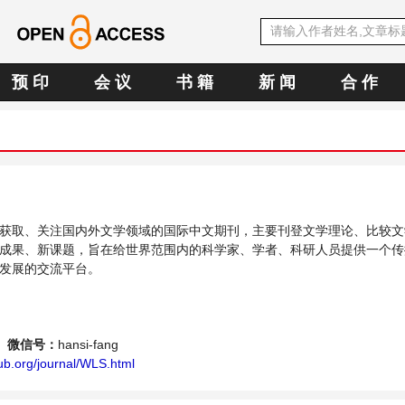
预 印
会 议
书 籍
新 闻
合 作
获取、关注国内外文学领域的国际中文期刊，主要刊登文学理论、比较文
成果、新课题，旨在给世界范围内的科学家、学者、科研人员提供一个传
发展的交流平台。
微信号：
hansi-fang
ub.org/journal/WLS.html