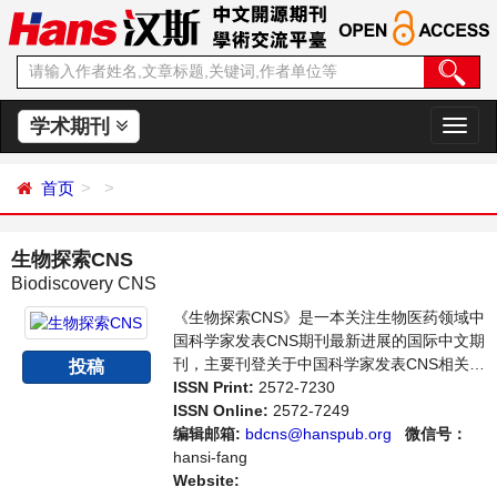
学术期刊
切
换
导
首页
航
生物探索CNS
Biodiscovery CNS
《生物探索CNS》是一本关注生物医药领域中
国科学家发表CNS期刊最新进展的国际中文期
刊，主要刊登关于中国科学家发表CNS相关生
投稿
物医药领域的评论和科研展望。本刊支持思想
ISSN Print:
2572-7230
创新、学术创新，倡导科学，繁荣学术，集学
ISSN Online:
2572-7249
术性、思想性为一体，旨在为了给世界范围内
编辑邮箱:
bdcns@hanspub.org
微信号：
的科学家、学者、科研人员提供一个传播、分
hansi-fang
享和讨论分析生物医药领域内最新动态不同方
Website: