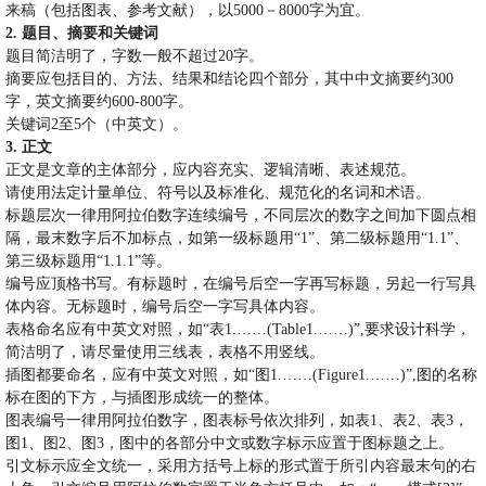
来稿（包括图表、参考文献），以
5000
－
8000
字为宜。
2.
题目、摘要和关键词
题目简洁明了，字数一般不超过
20
字。
摘要应包括目的、方法、结果和结论四个部分，其中中文摘要约
300
字，英文摘要约
600-800
字。
关键词
2
至
5
个（中英文）。
3.
正文
正文是文章的主体部分，应内容充实、逻辑清晰、表述规范。
请使用法定计量单位、符号以及标准化、规范化的名词和术语。
标题层次一律用阿拉伯数字连续编号，不同层次的数字之间加下圆点相
隔，最末数字后不加标点，如第一级标题用
“1”
、第二级标题用
“1.1”
、
第三级标题用
“1.1.1”
等。
编号应顶格书写。有标题时，在编号后空一字再写标题，另起一行写具
体内容。无标题时，编号后空一字写具体内容。
表格命名应有中英文对照，如
“
表
1.……(Table1.……)”,
要求设计科学，
简洁明了，请尽量使用三线表，表格不用竖线。
插图都要命名，应有中英文对照，如
“
图
1.……(Figure1.……)”,
图的名称
标在图的下方，与插图形成统一的整体。
图表编号一律用阿拉伯数字，图表标号依次排列，如表
1
、表
2
、表
3
，
图
1
、图
2
、图
3
，图中的各部分中文或数字标示应置于图标题之上。
引文标示应全文统一，采用方括号上标的形式置于所引内容最末句的右