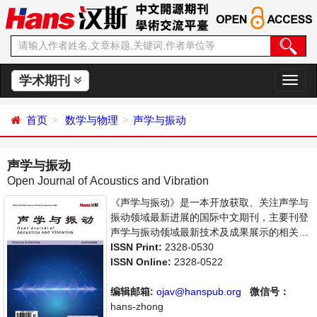
学术期刊
切
换
导
首页
数学与物理
声学与振动
航
声学与振动
Open Journal of Acoustics and Vibration
《声学与振动》是一本开放获取、关注声学与
振动领域最新进展的国际中文期刊，主要刊登
声学与振动领域最新技术及成果展示的相关论
文。本刊支持思想创新、学术创新，倡导科
ISSN Print:
2328-0530
学，繁荣学术，集学术性、思想性为一体，旨
ISSN Online:
2328-0522
在给世界范围内的科学家、学者、科研人员提
供一个传播、分享和讨论声学与振动领域内不
编辑邮箱:
ojav@hanspub.org
微信号：
同方向问题与发展的交流平台。
hans-zhong