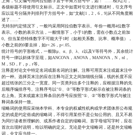
上角，引文编号用阿拉伯数字置于半角方括号中，如：
“……
模式
[3]”
。
各级标题不得使用引文标示。正文中如需对引文进行阐述时，引文序号
应以逗号分隔并列排列于方括号中，如
“
文献
[1
，
2
，
6
，
9]
从不同角度阐
述了
……”
无特别约定情况下，一般均采用阿拉伯数字表示。年份一概用
4
位数字
表示。小数的表示方法，一般情形下，小于
1
的数，需在小数点之前加
0
。但当某些特殊数字不可能大于
1
时（如相关系数、比率、概率值），
小数之前的
0
要去掉，如
r=.26
，
p<.05
。
统计符号的字形格式，一般除
μ
、
α
、
β
、
λ
、
ε
以及
V
等符号外，其余统计
符号一律以斜体字呈现，如
ANCOVA
，
ANOVA
，
MANOVA
，
N
，
nl
，
M
，
SD
，
F
，
p
，
r
等。
注释是对论文中特定名词或新名词的注解。注释可用页末注或篇末注中
的一种。选择页末注的应在注释与正文之间加细线分隔，线的长度不应
超过纸张的三分之一宽度。同一页类列出多个注释的，应根据注释的先
①
②
后顺序编排序号。注释序号以
“
、
”
等数字形式标示在被注释词条的
①
②
右上角。页末或篇末注释条目的序号应按照
“
、
”
等数字形式与被注
释词条保持一致。
缩略词的使用应采纳本学科、本专业的权威性机构或学术团体所公布规
定的或是约定俗成的缩略词，不得引用某些不是公知公用的、且又不易
为同行读者所理解的、或系作者自定的缩略词。首字母缩写字时，应在
首次出现时说明，给以明确的定义。无论是中文缩略词，还是外文缩略
词，全文应当统一。