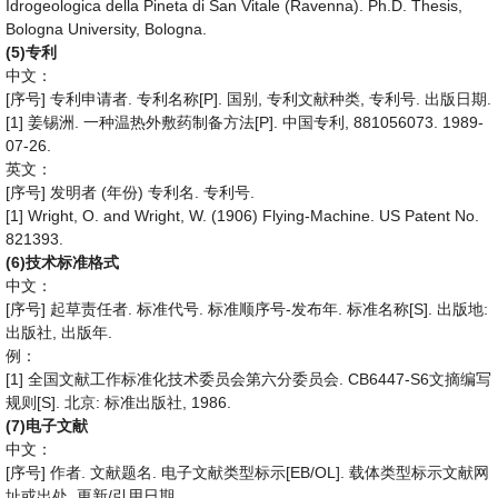
Idrogeologica della Pineta di San Vitale (Ravenna). Ph.D. Thesis,
Bologna University, Bologna.
(5)
专利
中文：
[
]
.
[P].
,
,
.
.
序号
专利申请者
专利名称
国别
专利文献种类
专利号
出版日期
[1]
.
[P].
, 881056073. 1989-
姜锡洲
一种温热外敷药制备方法
中国专利
07-26.
英文：
[
]
(
)
.
.
序号
发明者
年份
专利名
专利号
[1] Wright, O. and Wright, W. (1906) Flying-Machine. US Patent No.
821393.
(6)
技术标准格式
中文：
[
]
.
.
-
.
[S].
:
序号
起草责任者
标准代号
标准顺序号
发布年
标准名称
出版地
,
.
出版社
出版年
例：
[1]
. CB6447-S6
全国文献工作标准化技术委员会第六分委员会
文摘编写
[S].
:
, 1986.
规则
北京
标准出版社
(7)
电子文献
中文：
[
]
.
.
[EB/OL].
序号
作者
文献题名
电子文献类型标示
载体类型标示文献网
,
/
.
址或出处
更新
引用日期