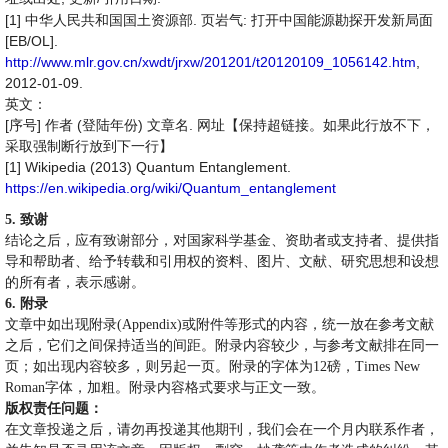
[1]
.
:
中华人民共和国国土资源部
页岩气
打开中国能源勘探开发新局面
[EB/OL].
http://www.mlr.gov.cn/xwdt/jrxw/201201/t20120109_1056142.htm
,
2012-01-09.
英文：
[
]
(
)
.
序号
作者
登陆年份
文章名
网址【保持超链接。如果此行放不下，
采取强制断行放到下一行】
[1]
Wikipedia (2013) Quantum Entanglement.
https://en.wikipedia.org/wiki/Quantum_entanglement
5.
致谢
结论之后，应有致谢部分，对国家科学基金、资助者或支持者、提供指
导和帮助者、给予转载和引用权的资料、图片、文献、研究思想和设想
的所有者，表示感谢。
6.
附录
文章中如出现附录
(Appendix)
或附件等形式的内容，统一放在参考文献
之后，它们之间保持适当的间距。附录内容较少，与参考文献排在同一
页；如出现内容较多，则另起一页。附录的字体为
12
磅
，
Times New
Roman
字体，加粗。附录内容格式要求与正文一致。
版权责任问题：
在文章投递之后，请勿再投递其他期刊，我们会在一个月内联系作者，