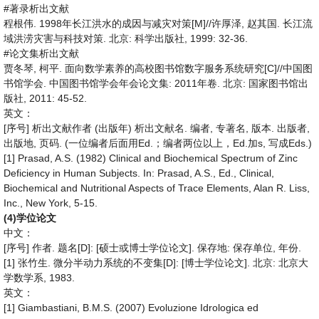
#
著录析出文献
. 1998
[M]//
,
.
程根伟
年长江洪水的成因与减灾对策
许厚泽
赵其国
长江流
.
:
, 1999: 32-36.
域洪涝灾害与科技对策
北京
科学出版社
#
论文集析出文献
,
.
[C]//
贾冬琴
柯平
面向数学素养的高校图书馆数字服务系统研究
中国图
.
: 2011
.
:
书馆学会
中国图书馆学会年会论文集
年卷
北京
国家图书馆出
, 2011: 45-52.
版社
英文：
[
]
(
)
.
,
,
.
,
序号
析出文献作者
出版年
析出文献名
编者
专著名
版本
出版者
,
. (
Ed.
Ed.
s,
Eds.)
出版地
页码
一位编者后面用
；编者两位以上，
加
写成
[1] Prasad, A.S. (1982) Clinical and Biochemical Spectrum of Zinc
Deficiency in Human Subjects. In: Prasad, A.S., Ed., Clinical,
Biochemical and Nutritional Aspects of Trace Elements, Alan R. Liss,
Inc., New York, 5-15.
(4)
学位论文
中文：
[
]
.
[D]: [
].
:
,
.
序号
作者
题名
硕士或博士学位论文
保存地
保存单位
年份
[1]
.
[D]: [
].
:
张竹生
微分半动力系统的不变集
博士学位论文
北京
北京大
, 1983.
学数学系
英文：
[1] Giambastiani, B.M.S. (2007) Evoluzione Idrologica ed