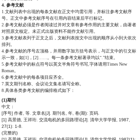
4.
参考文献
1.
文献列表中出现的每条文献在正文中均需引用，并标注参考文献序
号。正文中参考文献序号在引用内容结束后平行标记。
2.
参考文献必须是作者阅读过并对文章有参考作用的主要文献，由著者
对照原文核定。未正式出版资料不能作文献引用。
3.
参考文献表列于正文之后
，文献列表按文中出现的顺序从小到大依次
排列。
4.
参考文献的序号左顶格，并用数字加方括号表示，与正文中的引文标
示一致，如
[1]
，
[2]……
。每一条参考文献著录均以
“.”
结束。
5.
参考文献中的标点符号以英文半角符号书写
,
字体请用
Times New
Roman
。
6.
参考文献中的每条项目应齐全。
7.
英文期刊名称、会议论文集名请写全称。
8.
具体各类参考文献的编排格式如下：
(1)
期刊
中文：
[
]
,
.
[J].
,
,
(
):
.
序号
作者
等
文章名
期刊名
年
卷
期
页码
[1]
,
.
[J].
, 1987,
高景德
王祥珩
交流电机的多回路理论
清华大学学报
27(1): 1-8.
(
)
完整的
[1]
,
.
[J].
, 1987(1):
高景德
王祥珩
交流电机的多回路理论
清华大学学报