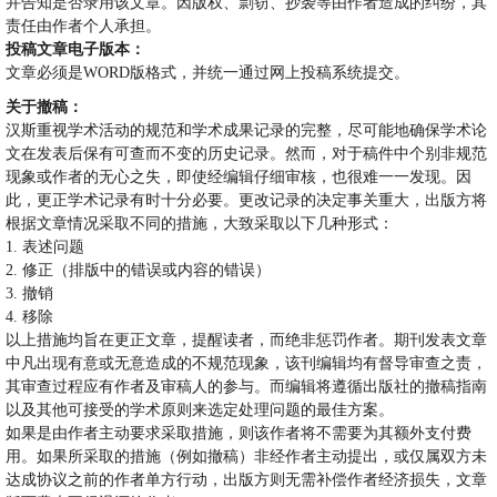
并告知是否录用该文章。因版权、剽窃、抄袭等由作者造成的纠纷，其
责任由作者个人承担。
投稿文章电子版本：
文章必须是
WORD
版格式，并统一通过网上投稿系统提交。
关于撤稿：
汉斯重视学术活动的规范和学术成果记录的完整，尽可能地确保学术论
文在发表后保有可查而不变的历史记录。然而，对于稿件中个别非规范
现象或作者的无心之失，即使经编辑仔细审核，也很难一一发现。因
此，更正学术记录有时十分必要。更改记录的决定事关重大，出版方将
根据文章情况采取不同的措施，大致采取以下几种形式：
1.
表述问题
2.
修正（排版中的错误或内容的错误）
3.
撤销
4.
移除
以上措施均旨在更正文章，提醒读者，而绝非惩罚作者。期刊发表文章
中凡出现有意或无意造成的不规范现象，该刊编辑均有督导审查之责，
其审查过程应有作者及审稿人的参与。而编辑将遵循出版社的撤稿指南
以及其他可接受的学术原则来选定处理问题的最佳方案。
如果是由作者主动要求采取措施，则该作者将不需要为其额外支付费
用。如果所采取的措施（例如撤稿）非经作者主动提出，或仅属双方未
达成协议之前的作者单方行动，出版方则无需补偿作者经济损失，文章