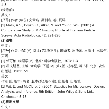
1-8.
(
)
缺卷的
英文：
[
]
(
)
.
,
,
.
序号
作者
年份
文章名
期刊名
卷
页码
[1] Malik, A.S., Boyko, O., Atkar, N. and Young, W.F. (2001) A
Comparative Study of MR Imaging Profile of Titanium Pedicle
Screws. Acta Radiologica, 42, 291-293.
(2)
图书
中文：
[
]
.
[M].
(
1
).
.
:
,
:
序号
作者
书名
版本
第
版不注
翻译者
出版地
出版社
出版年
.
页码
[1]
.
[M].
:
, 1973: 1-3.
竺可桢
物理学
北京
科学出版社
[2]
,
.
:
[M].
7
.
,
,
.
:
霍夫斯基
主编
禽病学
下册
第
版
胡祥壁
等
译
北京
农业
, 1981: 7-9.
出版社
英文：
(
)
.
(
1
),
,
.
作者
出版年
书名
版本
第
版不注
出版者
出版地
[1] Wit, E. and McClure, J. (2004) Statistics for Microarrays: Design,
Analysis, and Inference. 5th Edition, John Wiley & Sons Ltd.,
Chichester, 5-18.
(3)
析出文献
中文：