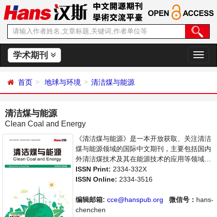
学术期刊
切
换
导
首页
地球与环境
清洁煤与能源
航
清洁煤与能源
Clean Coal and Energy
《清洁煤与能源》是一本开放获取、关注清洁
煤与能源领域的国际中文期刊，主要包括国内
外清洁煤技术及其在能源技术的应用等领域最
新成果介绍，学者讨论，某一领域的研究进展
ISSN Print:
2334-332X
和专业评论等多方面的内容，旨在给世界范围
ISSN Online:
2334-3516
内的科学家、学者、科研人员提供一个传播、
分享和讨论清洁煤领域内不同方向问题与发展
编辑邮箱:
cce@hanspub.org
微信号：
hans-
的交流平台。
chenchen