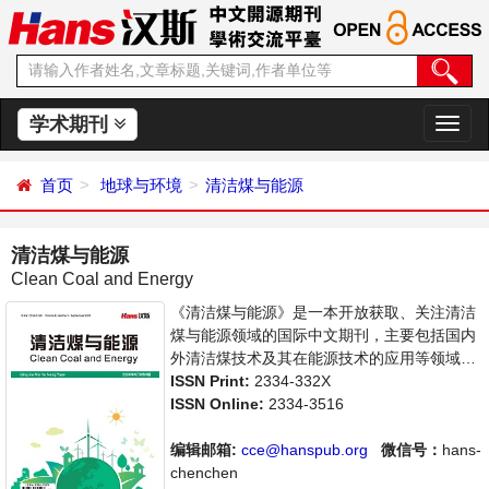
学术期刊
切
换
导
首页
地球与环境
清洁煤与能源
航
清洁煤与能源
Clean Coal and Energy
《清洁煤与能源》是一本开放获取、关注清洁
煤与能源领域的国际中文期刊，主要包括国内
外清洁煤技术及其在能源技术的应用等领域最
新成果介绍，学者讨论，某一领域的研究进展
ISSN Print:
2334-332X
和专业评论等多方面的内容，旨在给世界范围
ISSN Online:
2334-3516
内的科学家、学者、科研人员提供一个传播、
分享和讨论清洁煤领域内不同方向问题与发展
编辑邮箱:
cce@hanspub.org
微信号：
hans-
的交流平台。
chenchen