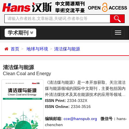
学术期刊
切
换
导
首页
地球与环境
清洁煤与能源
航
清洁煤与能源
Clean Coal and Energy
《清洁煤与能源》是一本开放获取、关注清洁
煤与能源领域的国际中文期刊，主要包括国内
外清洁煤技术及其在能源技术的应用等领域最
新成果介绍，学者讨论，某一领域的研究进展
ISSN Print:
2334-332X
和专业评论等多方面的内容，旨在给世界范围
ISSN Online:
2334-3516
内的科学家、学者、科研人员提供一个传播、
分享和讨论清洁煤领域内不同方向问题与发展
编辑邮箱:
cce@hanspub.org
微信号：
hans-
的交流平台。
chenchen