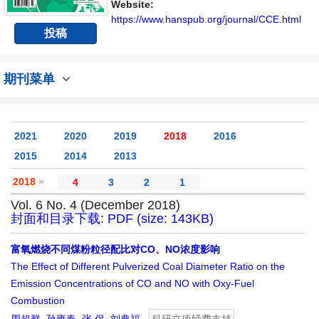
Website:
https://www.hanspub.org/journal/CCE.html
投稿
期刊菜单
2021
2020
2019
2018
2016
2015
2014
2013
2018
»
4
3
2
1
Vol. 6 No. 4 (December 2018)
封面和目录下载: PDF (size: 143KB)
富氧燃烧不同煤粉粒径配比对CO、NO浓度影响
The Effect of Different Pulverized Coal Diameter Ratio on the
Emission Concentrations of CO and NO with Oxy-Fuel
Combustion