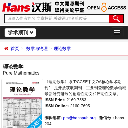
学术期刊
切
换
导
首页
数学与物理
理论数学
航
理论数学
Pure Mathematics
《理论数学》系“RCCSE中文OA核心学术期
刊”，是开放获取期刊，主要刊登理论数学领域
最新研究进展的创造性论文和评论性文章。本
刊支持思想创新、学术创新，倡导科学，繁荣
ISSN Print:
2160-7583
学术，集学术性、思想性为一体，旨在给世界
ISSN Online:
2160-7605
范围内的科学家、学者、科研人员提供一个传
播、分享和讨论理论数学领域内不同方向问题
编辑邮箱:
pm@hanspub.org
微信号：
hans-
与发展的交流平台。
204