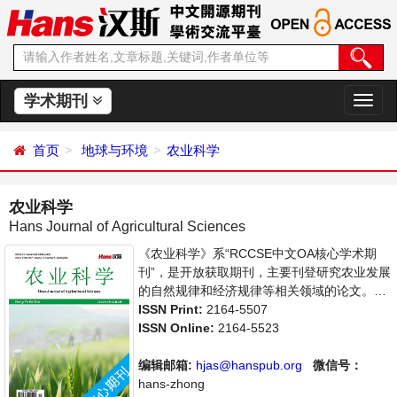
学术期刊
切
换
导
首页
地球与环境
农业科学
航
农业科学
Hans Journal of Agricultural Sciences
《农业科学》系“RCCSE中文OA核心学术期
刊”，是开放获取期刊，主要刊登研究农业发展
的自然规律和经济规律等相关领域的论文。本
刊集学术性、思想性为一体，支持思想创新、
ISSN Print:
2164-5507
学术创新，倡导科学并致力于学术繁荣，旨在
ISSN Online:
2164-5523
给世界范围内农业科学各领域各方向的研究者
提供一个传播、分享和讨论农业科学问题与发
编辑邮箱:
hjas@hanspub.org
微信号：
展的交流平台。
hans-zhong