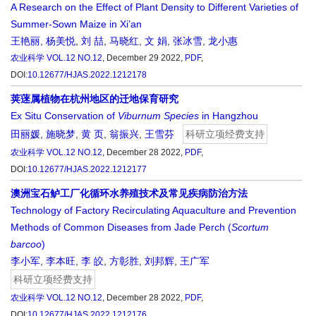
A Research on the Effect of Plant Density to Different Varieties of
Summer-Sown Maize in Xi’an
王艳丽
,
杨美悦
,
刘 喆
,
马晓红
,
文 娟
,
张冰雪
,
龙小惠
农业科学
VOL.12 NO.12
, December 29 2022,
PDF
,
DOI:
10.12677/HJAS.2022.1212178
荚蒾属植物在杭州地区的迁地保育研究
Ex Situ Conservation of
Viburnum Species
in Hangzhou
田丽媛
,
施晓梦
,
黄 页
,
翁振兴
,
王雪芬
科研立项经费支持
农业科学
VOL.12 NO.12
, December 28 2022,
PDF
,
DOI:
10.12677/HJAS.2022.1212177
澳洲宝石鲈工厂化循环水养殖技术及常见疾病防治方法
Technology of Factory Recirculating Aquaculture and Prevention
Methods of Common Diseases from Jade Perch (
Scortum
barcoo
)
李小军
,
李本旺
,
李 皎
,
方彰胜
,
刘邦辉
,
王广军
科研立项经费支持
农业科学
VOL.12 NO.12
, December 28 2022,
PDF
,
DOI:
10.12677/HJAS.2022.1212176