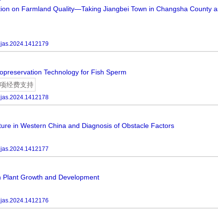
ation on Farmland Quality—Taking Jiangbei Town in Changsha County a
hjas.2024.1412179
opreservation Technology for Fish Sperm
项经费支持
hjas.2024.1412178
ture in Western China and Diagnosis of Obstacle Factors
hjas.2024.1412177
n Plant Growth and Development
hjas.2024.1412176