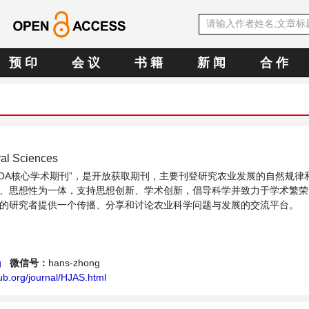
预 印
会 议
书 籍
新 闻
合 作
ral Sciences
中文OA核心学术期刊”，是开放获取期刊，主要刊登研究农业发展的自然规律
、思想性为一体，支持思想创新、学术创新，倡导科学并致力于学术繁荣
的研究者提供一个传播、分享和讨论农业科学问题与发展的交流平台。
g
微信号：
hans-zhong
ub.org/journal/HJAS.html