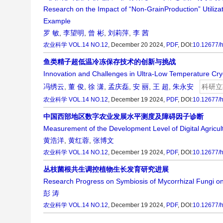
Research on the Impact of “Non-GrainProduction” Utiliz
Example
罗 敏
,
李望明
,
曾 彬
,
刘莉萍
,
李 茜
农业科学
VOL.14 NO.12
, December 20 2024,
PDF
,
DOI:
10.12677/
鱼类精子超低温冷冻保存技术的创新与挑战
Innovation and Challenges in Ultra-Low Temperature Cry
冯绣云
,
董 俊
,
徐 潇
,
孟庆磊
,
安 丽
,
王 超
,
朱永安
科研立
农业科学
VOL.14 NO.12
, December 19 2024,
PDF
,
DOI:
10.12677/
中国西部地区数字农业发展水平测度及障碍因子诊断
Measurement of the Development Level of Digital Agricul
黄浩洋
,
黄红蓉
,
张博文
农业科学
VOL.14 NO.12
, December 19 2024,
PDF
,
DOI:
10.12677/
丛枝菌根共生调控植物生长发育研究进展
Research Progress on Symbiosis of Mycorrhizal Fungi o
彭 涛
农业科学
VOL.14 NO.12
, December 19 2024,
PDF
,
DOI:
10.12677/