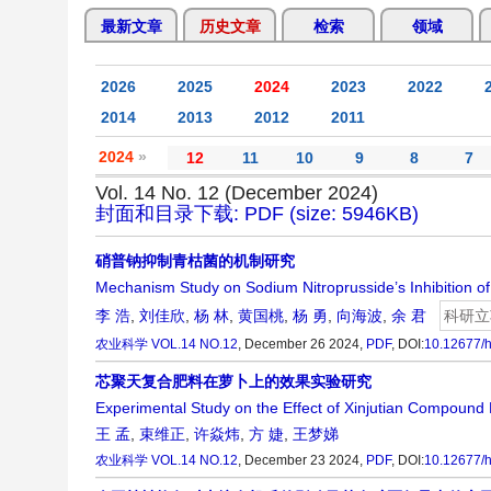
最新文章
历史文章
检索
领域
2026
2025
2024
2023
2022
2014
2013
2012
2011
2024
»
12
11
10
9
8
7
Vol. 14 No. 12 (December 2024)
封面和目录下载: PDF (size: 5946KB)
硝普钠抑制青枯菌的机制研究
Mechanism Study on Sodium Nitroprusside’s Inhibition o
李 浩
,
刘佳欣
,
杨 林
,
黄国桃
,
杨 勇
,
向海波
,
余 君
科研立
农业科学
VOL.14 NO.12
, December 26 2024,
PDF
,
DOI:
10.12677/
芯聚天复合肥料在萝卜上的效果实验研究
Experimental Study on the Effect of Xinjutian Compound F
王 孟
,
束维正
,
许焱炜
,
方 婕
,
王梦娣
农业科学
VOL.14 NO.12
, December 23 2024,
PDF
,
DOI:
10.12677/