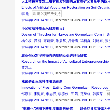
人工植被恢复对土壤有机质的影响及其在矿区复垦中的应
Effects of Artificial Vegetation Restoration on Soil Organ
李 刚
科研立项经费支持
农业科学
VOL.14 NO.12
, December 23 2024,
PDF
,
DOI:
10.12677/
小区收获种质玉米脱粒机设计
Design of Thresher for Harvesting Germplasm Corn in S
杨立权
,
强 哲
,
齐建豪
,
朱晨辉
,
吕青青
,
冯柯鑫
,
刘晓东
,
张
农业科学
VOL.14 NO.12
, December 20 2024,
PDF
,
DOI:
10.12677/
农业创业对乡村振兴的影响及促进路径研究
Research on the Impact of Agricultural Entrepreneurship 
贾方正
农业科学
VOL.14 NO.12
, December 20 2024,
PDF
,
DOI:
10.12677/
浅谈鲜食玉米种质资源创新
Innovation of Fresh-Eating Corn Germplasm Resources
邹原东
,
张海娇
,
李志强
,
李彦侠
,
王 岩
,
范继红
,
韩振芹
农业科学
VOL.14 NO.12
, December 20 2024,
PDF
,
DOI:
10.12677/
“非粮化”利用下耕地质量影响研究——以长沙县江背镇为