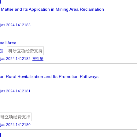
用
ic Matter and Its Application in Mining Area Reclamation
hjas.2024.1412183
mall Area
 贺
科研立项经费支持
hjas.2024.1412182
被引量
on Rural Revitalization and Its Promotion Pathways
hjas.2024.1412181
科研立项经费支持
hjas.2024.1412180
例