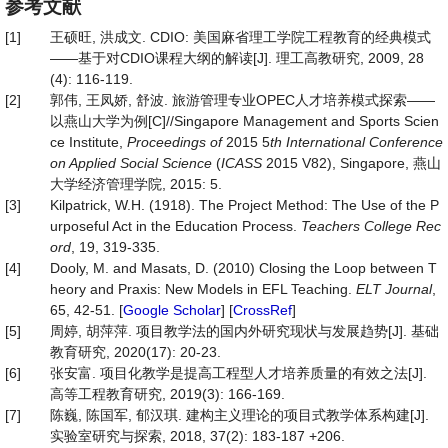
参考文献
[1]
王硕旺, 洪成文. CDIO: 美国麻省理工学院工程教育的经典模式
——基于对CDIO课程大纲的解读[J]. 理工高教研究, 2009, 28
(4): 116-119.
[2]
郭伟, 王凤娇, 舒波. 旅游管理专业OPEC人才培养模式探索——
以燕山大学为例[C]//Singapore Management and Sports Scien
ce Institute,
Proceedings of
2015 5
th International Conference
on Applied Social Science
(
ICASS
2015 V82), Singapore, 燕山
大学经济管理学院, 2015: 5.
[3]
Kilpatrick, W.H. (1918). The Project Method: The Use of the P
urposeful Act in the Education Process.
Teachers College Rec
ord
, 19, 319-335.
[4]
Dooly, M. and Masats, D. (2010) Closing the Loop between T
heory and Praxis: New Models in EFL Teaching.
ELT Journal
,
65, 42-51. [
Google Scholar
] [
CrossRef
]
[5]
周婷, 胡萍萍. 项目教学法的国内外研究现状与发展趋势[J]. 基础
教育研究, 2020(17): 20-23.
[6]
张安富. 项目化教学是提高工程型人才培养质量的有效之法[J].
高等工程教育研究, 2019(3): 166-169.
[7]
陈巍, 陈国军, 郁汉琪. 建构主义理论的项目式教学体系构建[J].
实验室研究与探索, 2018, 37(2): 183-187 +206.