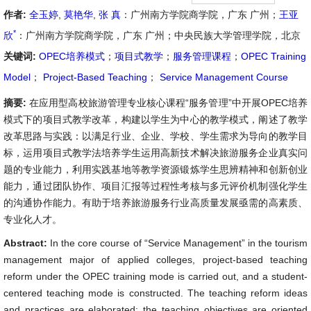
作者:
全玉婷
,
莫艳华
,
张 真
：广州南方学院商学院，广东 广州；
王亚
*
欣
：广州南方学院商学院，广东 广州；中央民族大学管理学院，北京
关键词:
OPEC培养模式
；
项目式教学
；
服务管理课程
；
OPEC Training
Model
；
Project-Based Teaching
；
Service Management Course
摘要:
在应用型高校旅游管理专业核心课程“服务管理”中开展OPEC培养
模式下的项目式教学改革，构建以学生为中心的教学模式，阐述了教学
改革思路与实践：以满足行业、企业、学校、学生需求为导向的教学目
标，运用项目式教学法培养学生运用高新技术解决旅游服务企业真实问
题的专业能力，利用实践基地等教学资源锻炼学生思辨精神和创新创业
能力，通过团队协作、项目汇报等过程性考核与多元评价机制强化学生
的沟通协作能力。有助于培养旅游服务行业高质量发展亟需的高素质、
专业化人才。
Abstract:
In the core course of “Service Management” in the tourism
management major of applied colleges, project-based teaching
reform under the OPEC training mode is carried out, and a student-
centered teaching mode is constructed. The teaching reform ideas
and practices are elaborated: the teaching objectives are oriented