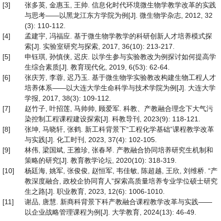
[3]
张多英, 金惠玉, 王帅. 信息化时代环境微生物学教学改革的实践
与思考——以黑龙江东方学院为例[J]. 微生物学杂志, 2012, 32
(3): 110-112.
[4]
孟建宇, 冯福应. 基于微生物学教学的科研创新人才培养模式探
索[J]. 实验室研究与探索, 2017, 36(10): 213-217.
[5]
申钰琪, 孙慎侠, 迟庆. 以学生参与实验教改为例探讨如何提高学
生综合素质[J]. 教育现代化, 2019, 6(53): 62-64.
[6]
张庆芳, 李蓉, 迟乃玉. 基于微生物学实验教改构建生物工程人才
培养体系——以大连大学生命科学与技术学院为例[J]. 大连大学
学报, 2017, 38(3): 109-112.
[7]
赵竹子, 叶招莲, 马帅帅, 顾爱军. 科教、产教融合理念下大气污
染控制工程课程建设探索[J]. 科教导刊, 2023(9): 118-121.
[8]
张坤, 马晓轩, 张鹤. 新工科背景下“工程化学基础”课程教学改革
与实践[J]. 化工时刊, 2023, 37(4): 102-105.
[9]
林伟, 梁国斌, 王雅珍, 张春琴. 产教融合协同培养研究生机制和
策略的研究[J]. 教育教学论坛, 2020(10): 318-319.
[10]
杨廷海, 姚军, 张俊俊, 赵恒军, 韦佳敏, 陈超越, 王欣, 刘维桥. “产
教深度融合, 政校企协同育人”探索高质量培养专业学位硕士研究
生之路[J]. 职业教育, 2023, 12(6): 1006-1010.
[11]
谢品, 唐慧. 新商科背景下科产教融合课程教学改革与实践——
以企业战略管理课程为例[J]. 大学教育, 2024(13): 46-49.