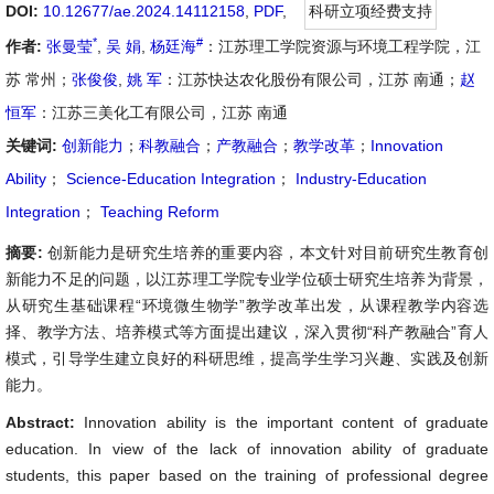
DOI:
10.12677/ae.2024.14112158
,
PDF
,
科研立项经费支持
*
#
作者:
张曼莹
,
吴 娟
,
杨廷海
：江苏理工学院资源与环境工程学院，江
苏 常州；
张俊俊
,
姚 军
：江苏快达农化股份有限公司，江苏 南通；
赵
恒军
：江苏三美化工有限公司，江苏 南通
关键词:
创新能力
；
科教融合
；
产教融合
；
教学改革
；
Innovation
Ability
；
Science-Education Integration
；
Industry-Education
Integration
；
Teaching Reform
摘要:
创新能力是研究生培养的重要内容，本文针对目前研究生教育创
新能力不足的问题，以江苏理工学院专业学位硕士研究生培养为背景，
从研究生基础课程“环境微生物学”教学改革出发，从课程教学内容选
择、教学方法、培养模式等方面提出建议，深入贯彻“科产教融合”育人
模式，引导学生建立良好的科研思维，提高学生学习兴趣、实践及创新
能力。
Abstract:
Innovation ability is the important content of graduate
education. In view of the lack of innovation ability of graduate
students, this paper based on the training of professional degree