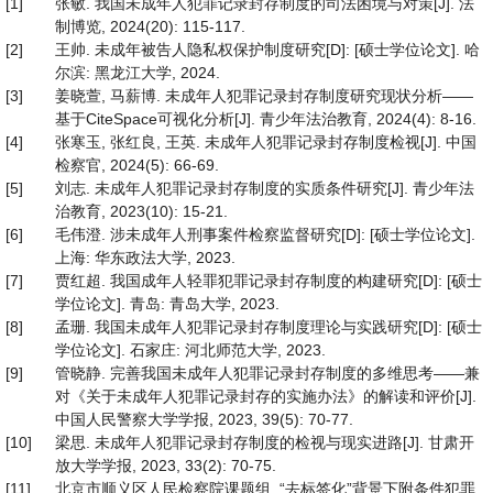
[1]
张敏. 我国未成年人犯罪记录封存制度的司法困境与对策[J]. 法
制博览, 2024(20): 115-117.
[2]
王帅. 未成年被告人隐私权保护制度研究[D]: [硕士学位论文]. 哈
尔滨: 黑龙江大学, 2024.
[3]
姜晓萱, 马薪博. 未成年人犯罪记录封存制度研究现状分析——
基于CiteSpace可视化分析[J]. 青少年法治教育, 2024(4): 8-16.
[4]
张寒玉, 张红良, 王英. 未成年人犯罪记录封存制度检视[J]. 中国
检察官, 2024(5): 66-69.
[5]
刘志. 未成年人犯罪记录封存制度的实质条件研究[J]. 青少年法
治教育, 2023(10): 15-21.
[6]
毛伟澄. 涉未成年人刑事案件检察监督研究[D]: [硕士学位论文].
上海: 华东政法大学, 2023.
[7]
贾红超. 我国成年人轻罪犯罪记录封存制度的构建研究[D]: [硕士
学位论文]. 青岛: 青岛大学, 2023.
[8]
孟珊. 我国未成年人犯罪记录封存制度理论与实践研究[D]: [硕士
学位论文]. 石家庄: 河北师范大学, 2023.
[9]
管晓静. 完善我国未成年人犯罪记录封存制度的多维思考——兼
对《关于未成年人犯罪记录封存的实施办法》的解读和评价[J].
中国人民警察大学学报, 2023, 39(5): 70-77.
[10]
梁思. 未成年人犯罪记录封存制度的检视与现实进路[J]. 甘肃开
放大学学报, 2023, 33(2): 70-75.
[11]
北京市顺义区人民检察院课题组. “去标签化”背景下附条件犯罪