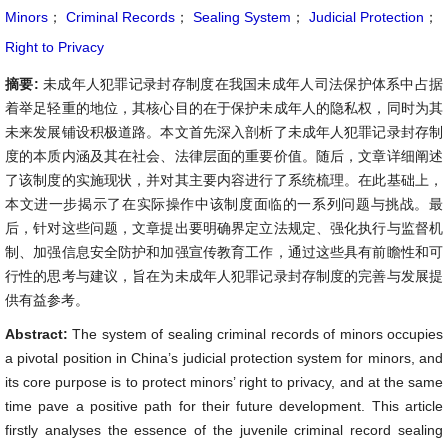
Minors
；
Criminal Records
；
Sealing System
；
Judicial Protection
；
Right to Privacy
摘要:
未成年人犯罪记录封存制度在我国未成年人司法保护体系中占据
着举足轻重的地位，其核心目的在于保护未成年人的隐私权，同时为其
未来发展铺设积极道路。本文首先深入剖析了未成年人犯罪记录封存制
度的本质内涵及其在社会、法律层面的重要价值。随后，文章详细阐述
了该制度的实施现状，并对其主要内容进行了系统梳理。在此基础上，
本文进一步揭示了在实际操作中该制度面临的一系列问题与挑战。最
后，针对这些问题，文章提出要明确界定立法规定、强化执行与监督机
制、加强信息安全防护和加强宣传教育工作，通过这些具有前瞻性和可
行性的思考与建议，旨在为未成年人犯罪记录封存制度的完善与发展提
供有益参考。
Abstract:
The system of sealing criminal records of minors occupies
a pivotal position in China’s judicial protection system for minors, and
its core purpose is to protect minors’ right to privacy, and at the same
time pave a positive path for their future development. This article
firstly analyses the essence of the juvenile criminal record sealing