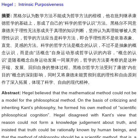
Hegel
；
Intrinsic Purposiveness
摘要:
黑格尔认为数学方法不能成为哲学方法的楷模，他在批判继承康
德哲学的基础上，形成了自己的“科学的哲学认识”方法。黑格尔不同意
康德关于理性无法形成关于真理的知识判断，坚持认为真理能够被人类
理性认识，哲学的方法应当是科学方法，即合乎理性而不是依靠表象、
直觉、灵感的方法。科学的哲学方法是概念的认识，不过不是抽象的概
念认识，而是由“活概念”自身运动形成哲学认识的内容，“概念的认
识”是随着概念自身运动发展一同展开的，哲学的方法要考察的是这种
开端、发展、回归自身的整体过程。黑格尔哲学方法受到了康德“内在
目的”概念的深刻影响，同时又将康德未能贯彻到底的理性和自由原则
作了深入拓展，体现了科学、自由的现代精神。
Abstract:
Hegel believed that the mathematical method could not be
a model for the philosophical method. On the basis of criticizing and
inheriting Kant’s philosophy, he formed his own method of “scientific
philosophical cognition”. Hegel disagreed with Kant’s view that
reason could not form a knowledge judgement about truth, and
insisted that truth could be rationally known by human beings, and
that the method of philosophy should be a scientific method, that is, a