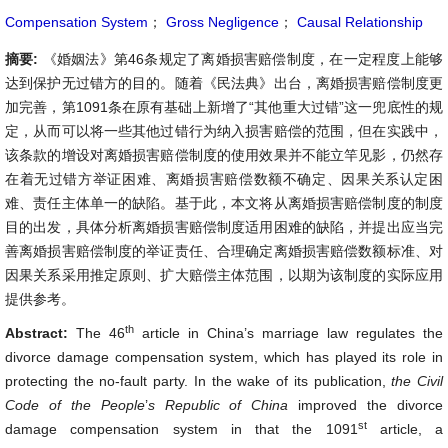
Compensation System
；
Gross Negligence
；
Causal Relationship
摘要:
《婚姻法》第46条规定了离婚损害赔偿制度，在一定程度上能够
达到保护无过错方的目的。随着《民法典》出台，离婚损害赔偿制度更
加完善，第1091条在原有基础上新增了“其他重大过错”这一兜底性的规
定，从而可以将一些其他过错行为纳入损害赔偿的范围，但在实践中，
该条款的增设对离婚损害赔偿制度的使用效果并不能立竿见影，仍然存
在着无过错方举证困难、离婚损害赔偿数额不确定、因果关系认定困
难、责任主体单一的缺陷。基于此，本文将从离婚损害赔偿制度的制度
目的出发，具体分析离婚损害赔偿制度适用困难的缺陷，并提出应当完
善离婚损害赔偿制度的举证责任、合理确定离婚损害赔偿数额标准、对
因果关系采用推定原则、扩大赔偿主体范围，以期为该制度的实际应用
提供参考。
th
Abstract:
The 46
article in China’s marriage law regulates the
divorce damage compensation system, which has played its role in
protecting the no-fault party. In the wake of its publication,
the Civil
Code of the People
’
s Republic of China
improved the divorce
st
damage compensation system in that the 1091
article, a