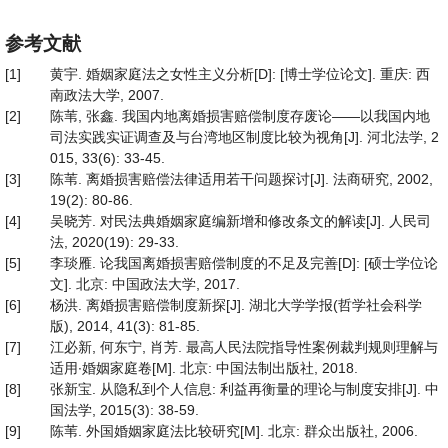
参考文献
[1]
黄宇. 婚姻家庭法之女性主义分析[D]: [博士学位论文]. 重庆: 西
南政法大学, 2007.
[2]
陈苇, 张鑫. 我国内地离婚损害赔偿制度存废论——以我国内地
司法实践实证调查及与台湾地区制度比较为视角[J]. 河北法学, 2
015, 33(6): 33-45.
[3]
陈苇. 离婚损害赔偿法律适用若干问题探讨[J]. 法商研究, 2002,
19(2): 80-86.
[4]
吴晓芳. 对民法典婚姻家庭编新增和修改条文的解读[J]. 人民司
法, 2020(19): 29-33.
[5]
李琰雁. 论我国离婚损害赔偿制度的不足及完善[D]: [硕士学位论
文]. 北京: 中国政法大学, 2017.
[6]
杨洪. 离婚损害赔偿制度新探[J]. 湖北大学学报(哲学社会科学
版), 2014, 41(3): 81-85.
[7]
江必新, 何东宁, 肖芳. 最高人民法院指导性案例裁判规则理解与
适用∙婚姻家庭卷[M]. 北京: 中国法制出版社, 2018.
[8]
张新宝. 从隐私到个人信息: 利益再衡量的理论与制度安排[J]. 中
国法学, 2015(3): 38-59.
[9]
陈苇. 外国婚姻家庭法比较研究[M]. 北京: 群众出版社, 2006.