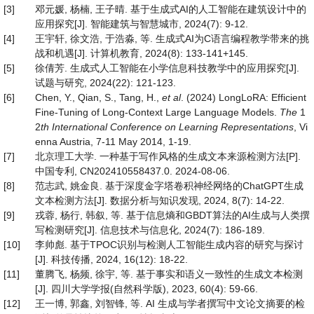
[3]
邓元媛, 杨楠, 王子晴. 基于生成式AI的人工智能在建筑设计中的
应用探究[J]. 智能建筑与智慧城市, 2024(7): 9-12.
[4]
王宇轩, 徐文浩, 于浩淼, 等. 生成式AI为C语言编程教学带来的挑
战和机遇[J]. 计算机教育, 2024(8): 133-141+145.
[5]
徐倩芳. 生成式人工智能在小学信息科技教学中的应用探究[J].
试题与研究, 2024(22): 121-123.
[6]
Chen, Y., Qian, S., Tang, H.,
et al
. (2024) LongLoRA: Efficient
Fine-Tuning of Long-Context Large Language Models.
The
1
2
th International Conference on Learning Representations
, Vi
enna Austria, 7-11 May 2014, 1-19.
[7]
北京理工大学. 一种基于写作风格的生成文本来源检测方法[P].
中国专利, CN202410558437.0. 2024-08-06.
[8]
范志武, 姚金良. 基于深度金字塔卷积神经网络的ChatGPT生成
文本检测方法[J]. 数据分析与知识发现, 2024, 8(7): 14-22.
[9]
戎蓉, 杨行, 韩叙, 等. 基于信息熵和GBDT算法的AI生成与人类撰
写检测研究[J]. 信息技术与信息化, 2024(7): 186-189.
[10]
李帅彪. 基于TPOC识别与检测人工智能生成内容的研究与探讨
[J]. 科技传播, 2024, 16(12): 18-22.
[11]
董腾飞, 杨频, 徐宇, 等. 基于事实和语义一致性的生成文本检测
[J]. 四川大学学报(自然科学版), 2023, 60(4): 59-66.
[12]
王一博, 郭鑫, 刘智锋, 等. AI 生成与学者撰写中文论文摘要的检