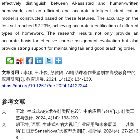
effectively distinguish between AI-assisted and human-written
homework, and an efficient and accurate intelligent identification
model is constructed based on these features. The accuracy on the
test set reached 92.23%, achieving accurate identification of different
types of homework. The research results not only provide an
accurate basis for effective course assignment evaluation but also
provide strong support for maintaining fair and good teaching order.
文章引用：
李娜, 王小俊, 彭敦陆. AI辅助课程作业鉴别在高校教育中的
应用研究[J]. 教育进展, 2024, 14(12): 134-139.
https://doi.org/10.12677/ae.2024.14122244
参考文献
[1]
王冰. 生成式AI技术在鞋类配色设计中的应用与分析[J]. 鞋类工
艺与设计, 2024, 4(14): 198-200.
[2]
胡正坤, 谭覃. 生成式AI的大视听产业应用和未来展望——以商
汤“日日新SenseNova”大模型为例[J]. 视听界, 2024(4): 27-29+3
8.