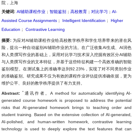
院，上海
关键词:
AI辅助课程作业
；
智能鉴别
；
高校教育
；
对比学习
；
AI-
Assisted Course Assignments
；
Intelligent Identification
；
Higher
Education
；
Contrastive Learning
摘要:
为应对AI辅助课程作业给高校教学秩序和学生培养带来的潜在风
险，提出一种自动鉴别AI辅助作业的方法。在广泛收集AI生成、AI润色
和人类撰写作业的基础上，采用对比学习技术深入挖掘有效区分AI辅助
与人类撰写作业的文本特征，并基于这些特征构建一个高效准确的智能
鉴别模型。在测试集上的准确率达到92.23%，实现了对不同类别作业
的准确鉴别。研究成果不仅为有效的课程作业评估提供准确依据，更为
维护公平、良好的教学秩序提供了有力支持。
*
Abstract:
通讯作者。A method for automatically identifying AI-
generated course homework is proposed to address the potential
risks that AI-generated homework brings to teaching order and
student training. Based on the extensive collection of AI-generated,
AI-polished, and human-written homework, contrastive learning
technology is used to deeply explore the text features that can