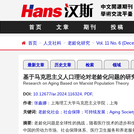
首 页
文 章
期 刊
投 稿
首页
人文社科
老龄化研究
Vol. 11 No. 6 (Dec
最新文章
历史文章
检索
领域
基于马克思主义人口理论对老龄化问题的研
Research on Aging Based on Marxist Population Theory
DOI:
10.12677/ar.2024.116324
,
PDF
,
作者:
张鑫娜
：上海理工大学马克思主义学院，上海
关键词:
老龄化社会
；
社会保障
；
可持续发展
；
Aging Societ
摘要:
老龄化问题是全球性的挑战，随着医疗技术的进步和
中国的劳动力市场、社会保障体系、医疗卫生服务和养老服