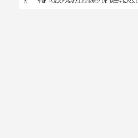
[5]
李娜. 马克思恩格斯人口理论研究[D]: [硕士学位论文]. 