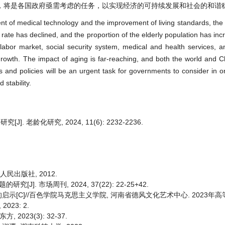
，将是各国政府亟需考虑的任务，以实现经济的可持续发展和社会的和谐
nt of medical technology and the improvement of living standards, the 
h rate has declined, and the proportion of the elderly population has in
abor market, social security system, medical and health services, a
 growth. The impact of aging is far-reaching, and both the world and C
s and policies will be an urgent task for governments to consider in o
stability.
老龄化研究, 2024, 11(6): 2232-2236.
人民出版社, 2012.
. 市场周刊, 2024, 37(22): 22-25+42.
示[C]//百色学院马克思主义学院, 河南省德风文化艺术中心. 2023年
23: 2.
023(3): 32-37.