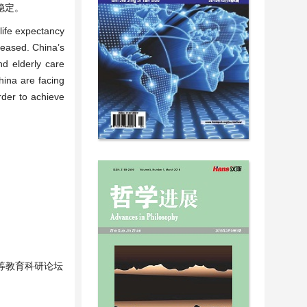
稳定。
life expectancy
creased. China’s
nd elderly care
hina are facing
rder to achieve
高等教育科研论坛