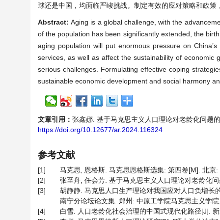
球还是中国，均面临严峻挑战。制定有效的应对策略和政策
Abstract:
Aging is a global challenge, with the advanceme
of the population has been significantly extended, the birt
aging population will put enormous pressure on China’s l
services, as well as affect the sustainability of economic
serious challenges. Formulating effective coping strategie
sustainable economic development and social harmony and 
文章引用：
张鑫娜. 基于马克思主义人口理论对老龄化问题的研究[J]. 
https://doi.org/10.12677/ar.2024.116324
参考文献
[1]
马克思, 恩格斯. 马克思恩格斯选集: 第四卷[M]. 北京: 
[2]
张至舟, 任会芳. 基于马克思主义人口理论对老龄化问题的研究[J]
[3]
胡静静. 马克思人口生产理论对我国应对人口负增长的启
南宁分论坛论文集. 郑州: 中原工学院马克思主义学院, 20
[4]
白雪. 人口老龄化社会治理的中国式现代化路径[J]. 新东方, 2