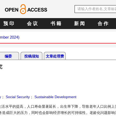
预 印
会 议
书 籍
新 闻
合 作
ember 2024)
编委
投稿须知
文章处理费
究
y
；
Social Security
；
Sustainable Development
生活水平的提高，人口寿命显著延长，出生率下降，导致老年人口比例上
务造成巨大的压力，同时也会影响经济增长的可持续性。老龄化问题影响