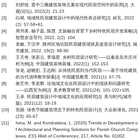
[2]
刘舒悦. 晋中三雕建筑装饰元素在现代民宿空间中的应用[J]. 大
观(论坛), 2022(2): 21-23.
[3]
白斌. 地域性民宿建筑设计中的现代性表达研究[J]. 砖瓦, 2022
(2): 57-58+61.
[4]
周书美, 杨子磊, 陈慧. 文旅融合背景下乡村特色民宿开发策略[J].
智慧农业导刊, 2022, 2(2): 104.
[5]
袁敏, 于汉学. 陕州区地坑院民宿建筑现状及改造设计研究[J]. 城
市建筑, 2022, 19(2): 88-90.
[6]
王天奇, 张若云, 李瑞君. 乡村民宿设计研究——以秦皇岛市庄河
村为例[J]. 中国建筑装饰装修, 2022(1): 152-153.
[7]
张龙, 赵晓彤, 王志刚. 从传统民居到当代民宿——基于传统建筑
的当代演绎教学探索[J]. 中国建筑教育, 2021(1): 67-75.
[8]
衡艺华, 李若辉. 论地域文化在民宿设计中的现状和问题研究
——以西安为例[J]. 美术教育研究, 2021(24): 101-102+105.
[9]
王卓. 民宿建筑设计中地域文化的应用研究[J]. 美与时代(城市
版), 2021(12): 18-19.
[10]
宪丽. 绿色节能建筑理念下的特色民宿设计[J]. 大众标准化, 2021
(23): 65-67.
[11]
Ivina, M. and Kondratieva, L. (2020) Trends in Development o
f Architectural and Planning Solutions for Parish Church Comp
lexes.
E
3
S Web of Conferences
, 217, Article No. 01002.