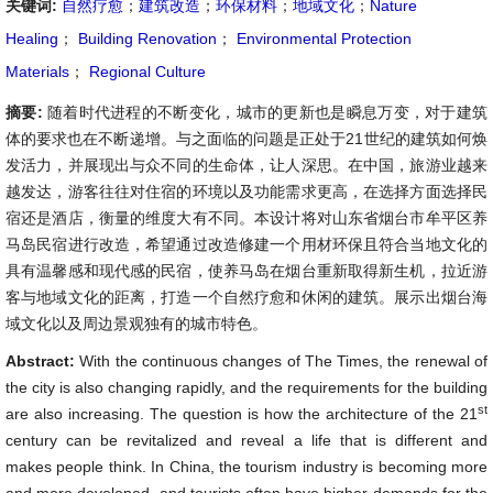
关键词:
自然疗愈
；
建筑改造
；
环保材料
；
地域文化
；
Nature
Healing
；
Building Renovation
；
Environmental Protection
Materials
；
Regional Culture
摘要:
随着时代进程的不断变化，城市的更新也是瞬息万变，对于建筑
体的要求也在不断递增。与之面临的问题是正处于21世纪的建筑如何焕
发活力，并展现出与众不同的生命体，让人深思。在中国，旅游业越来
越发达，游客往往对住宿的环境以及功能需求更高，在选择方面选择民
宿还是酒店，衡量的维度大有不同。本设计将对山东省烟台市牟平区养
马岛民宿进行改造，希望通过改造修建一个用材环保且符合当地文化的
具有温馨感和现代感的民宿，使养马岛在烟台重新取得新生机，拉近游
客与地域文化的距离，打造一个自然疗愈和休闲的建筑。展示出烟台海
域文化以及周边景观独有的城市特色。
Abstract:
With the continuous changes of The Times, the renewal of
the city is also changing rapidly, and the requirements for the building
st
are also increasing. The question is how the architecture of the 21
century can be revitalized and reveal a life that is different and
makes people think. In China, the tourism industry is becoming more