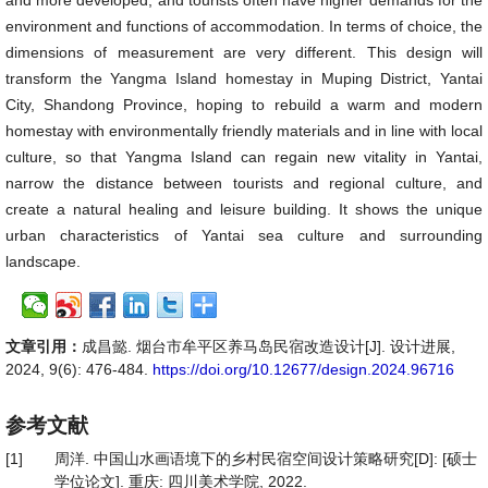
and more developed, and tourists often have higher demands for the
environment and functions of accommodation. In terms of choice, the
dimensions of measurement are very different. This design will
transform the Yangma Island homestay in Muping District, Yantai
City, Shandong Province, hoping to rebuild a warm and modern
homestay with environmentally friendly materials and in line with local
culture, so that Yangma Island can regain new vitality in Yantai,
narrow the distance between tourists and regional culture, and
create a natural healing and leisure building. It shows the unique
urban characteristics of Yantai sea culture and surrounding
landscape.
文章引用：
成昌懿. 烟台市牟平区养马岛民宿改造设计[J]. 设计进展,
2024, 9(6): 476-484.
https://doi.org/10.12677/design.2024.96716
参考文献
[1]
周洋. 中国山水画语境下的乡村民宿空间设计策略研究[D]: [硕士
学位论文]. 重庆: 四川美术学院, 2022.