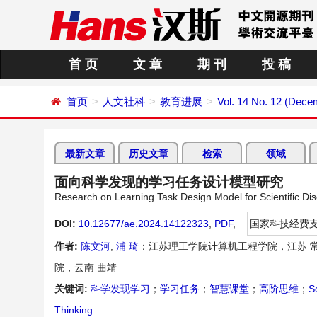
首 页
文 章
期 刊
投 稿
首页
人文社科
教育进展
Vol. 14 No. 12 (Dece
最新文章
历史文章
检索
领域
面向科学发现的学习任务设计模型研究
Research on Learning Task Design Model for Scientific Di
DOI:
10.12677/ae.2024.14122323
,
PDF
,
国家科技经费
作者:
陈文河
,
浦 琦
：江苏理工学院计算机工程学院，江苏 
院，云南 曲靖
关键词:
科学发现学习
；
学习任务
；
智慧课堂
；
高阶思维
；
S
Thinking