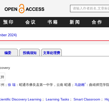
预 印
会 议
书 籍
新 闻
合 作
mber 2024)
编委
投稿须知
文章处理费
scovery
支持
*
常州；
徐 瑞
：昭通市彝良县第一中学，云南 昭通；
马勋雕
：曲靖师范学
cientific Discovery Learning
；
Learning Tasks
；
Smart Classroom
；
Hig