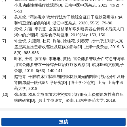
小儿功能性便秘疗效观察[J]. 云南中医中药杂志, 2022, 43(2): 4
9-51.
[5]
吴东蛟. “泻热滋水”揿针疗法对干燥综合征口干症状及唾液sIgA
和钙卫蛋白的影响[J]. 浙江中医杂志, 2020, 55(2): 79-80.
[6]
景锐, 刘丽, 李孔珊. 玄麦甘桔汤加喉头喷雾器在骨科术后病人口
渴中的护理[J]. 医学食疗与健康, 2019(24): 153, 156.
[7]
许金钗, 刘建阳, 杜莉, 许远, 徐桂花, 刘春芳. 揿针疗法对肝火亢
盛型高血压患者收缩压及症候的影响[J]. 上海针灸杂志, 2019, 3
8(9): 983-986.
[8]
叶君, 王锐, 张宝华, 李琳琳, 黄艳. 雷公藤多苷联合白芍总苷与单
用雷公藤多苷在干燥综合症治疗疗效观察[J]. 临床医药文献电子
杂志, 2019, 6(63): 140-141.
[9]
赵艳青. 干眼临床症狀群与眼部体征/屈光的图谱可视化分析及肝
肾阴虑型干眼代谢组学研究[D]: [博士学位论文]. 上海: 上海中医
药大学, 2019.
[10]
张琦炜. 双耳尖放血加太冲穴揿针治疗肝火上炎型原发性高血压
病的研究[D]: [硕士学位论文]. 济南: 山东中医药大学, 2019.
投稿