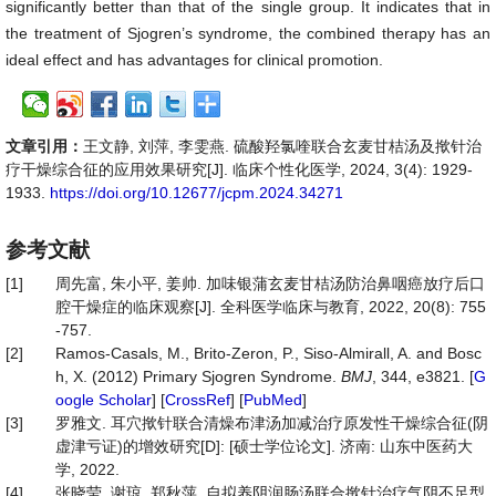
significantly better than that of the single group. It indicates that in
the treatment of Sjogren’s syndrome, the combined therapy has an
ideal effect and has advantages for clinical promotion.
文章引用：
王文静, 刘萍, 李雯燕. 硫酸羟氯喹联合玄麦甘桔汤及揿针治
疗干燥综合征的应用效果研究[J]. 临床个性化医学, 2024, 3(4): 1929-
1933.
https://doi.org/10.12677/jcpm.2024.34271
参考文献
[1]
周先富, 朱小平, 姜帅. 加味银蒲玄麦甘桔汤防治鼻咽癌放疗后口
腔干燥症的临床观察[J]. 全科医学临床与教育, 2022, 20(8): 755
-757.
[2]
Ramos-Casals, M., Brito-Zeron, P., Siso-Almirall, A. and Bosc
h, X. (2012) Primary Sjogren Syndrome.
BMJ
, 344, e3821. [
G
oogle Scholar
] [
CrossRef
] [
PubMed
]
[3]
罗雅文. 耳穴揿针联合清燥布津汤加减治疗原发性干燥综合征(阴
虚津亏证)的增效研究[D]: [硕士学位论文]. 济南: 山东中医药大
学, 2022.
[4]
张晓莹, 谢琼, 郑秋萍. 自拟养阴润肠汤联合揿针治疗气阴不足型