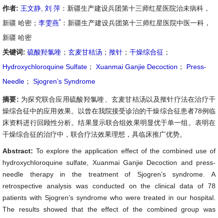
作者:
王文静
,
刘 萍
：新疆生产建设兵团第十三师红星医院治未病科，
*
新疆 哈密；
李雯燕
：新疆生产建设兵团第十三师红星医院中医一科，
新疆 哈密
关键词:
硫酸羟氯喹
；
玄麦甘桔汤
；
揿针
；
干燥综合征
；
Hydroxychloroquine Sulfate
；
Xuanmai Ganjie Decoction
；
Press-
Needle
；
Sjogren’s Syndrome
摘要:
为探究联合应用硫酸羟氯喹、玄麦甘桔汤以及揿针疗法在治疗干
燥综合征中的应用效果。以曾在我院接受诊治的干燥综合征患者78例临
床资料进行回顾性分析。结果显示联合组效果明显优于单一组。表明在
干燥综合征的治疗中，联合疗法效果理想，具临床推广优势。
Abstract:
To explore the application effect of the combined use of
hydroxychloroquine sulfate, Xuanmai Ganjie Decoction and press-
needle therapy in the treatment of Sjogren’s syndrome. A
retrospective analysis was conducted on the clinical data of 78
patients with Sjogren’s syndrome who were treated in our hospital.
The results showed that the effect of the combined group was