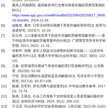
023(4): 14-20+33.
[5]
最高人民检察院. 最高检发布打击整治养老诈骗犯罪典型案例[E
B/OL].
https://www.spp.gov.cn/xwfbh/wsfbt/202206/t20220617_5600
10.shtml#1
, 2024-11-04.
[6]
赵岐智, 康杰. 日常活动理论视阈下养老诈骗犯罪研究[J]. 犯罪与
改造研究, 2023(7): 10-18.
[7]
彭玉伟. 人口老龄化背景下的老年诈骗犯罪被害现象初探——基
于89起老年诈骗犯罪被害案件的分析[J]. 广西警官高等专科学校
学报, 2013, 26(2): 12-16.
[8]
何勤华, 张顺. 老年人权益法治保障的创新与实践——以应对诈
骗伤害为中心[J]. 南通大学学报(社会科学版), 2022, 38(5): 122-
131.
[9]
王春. 犯罪场理论视域下养老诈骗犯罪打防策略研究[J]. 公安教
育, 2022(8): 52-55.
[10]
宁悦. 异化消费的生成逻辑及其消解路径[J]. 毛泽东邓小平理论
研究, 2017(4): 83-87+108.
[11]
陈璐, 吕军利. 异化消费与虚假需求[J]. 中学政治教学参考, 2017
(3): 73-74.
[12]
陈燕, 王凤仪. 社会工作视角下农村独居老人养老受骗问题的对
策[J]. 农村经济与科技, 2024, 35(1): 206-210.
[13]
亓玉昆. 司法亮剑守护百姓养老钱[N]. 人民日报, 2022-05-12(01