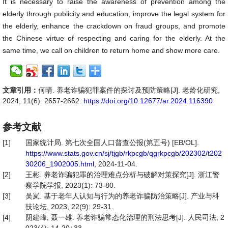
It is necessary to raise the awareness of prevention among the
elderly through publicity and education, improve the legal system for
the elderly, enhance the crackdown on fraud groups, and promote
the Chinese virtue of respecting and caring for the elderly. At the
same time, we call on children to return home and show more care.
文章引用：
何晴. 养老诈骗犯罪案件的探讨及预防策略[J]. 老龄化研究,
2024, 11(6): 2657-2662.
https://doi.org/10.12677/ar.2024.116390
参考文献
[1]
国家统计局. 第七次全国人口普查公报(第五号) [EB/OL].
https://www.stats.gov.cn/sj/tjgb/rkpcgb/qgrkpcgb/202302/t202
30206_1902005.html
, 2024-11-04.
[2]
王彬. 养老诈骗犯罪的治理难点分析与破解对策探究[J]. 浙江警
察学院学报, 2023(1): 73-80.
[3]
吴岚. 基于老年人认知与行为的养老诈骗防治策略[J]. 产业与科
技论坛, 2023, 22(9): 29-31.
[4]
阴建峰, 聂一雄. 养老诈骗常态化治理的刑法思考[J]. 人民司法, 2