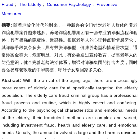
Fraud
；
The Elderly
；
Consumer Psychology
；
Preventive
Measures
摘要:
随着老龄化时代的到来，一种新兴的专门针对老年人群体的养老
诈骗犯罪案件越来越多。养老诈骗犯罪集团有一套专业的诈骗流程和套
路，具有极强的隐蔽性、迷惑性。根据老年人的心理特点和情感需求，
其诈骗手段复杂多变，具有投资诈骗型、健康养老型和情感需求型，通
常涉案金额大，危害明显。对此，有必要通过宣传教育，提高老年人的
防范意识，健全完善老龄法治体系，增强对诈骗集团的打击力度，同时
要弘扬尊老敬老的中华美德，呼吁子女常回家多关心。
Abstract:
With the arrival of the aging age, there are increasingly
more cases of elderly care fraud specifically targeting the elderly
population. The elderly care fraud criminal group has a professional
fraud process and routine, which is highly covert and confusing.
According to the psychological characteristics and emotional needs
of the elderly, their fraudulent methods are complex and varied,
including investment fraud, health and elderly care, and emotional
needs. Usually, the amount involved is large and the harm is obvious.