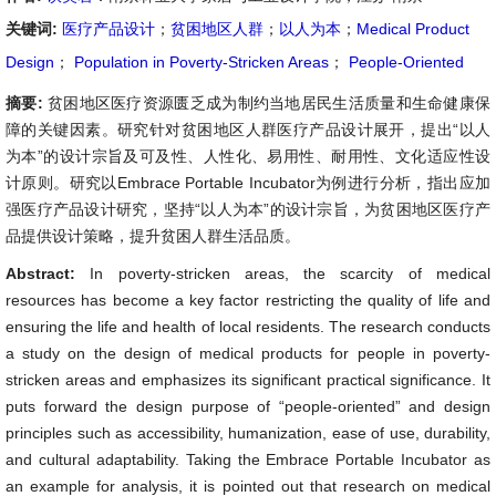
关键词:
医疗产品设计
；
贫困地区人群
；
以人为本
；
Medical Product
Design
；
Population in Poverty-Stricken Areas
；
People-Oriented
摘要:
贫困地区医疗资源匮乏成为制约当地居民生活质量和生命健康保
障的关键因素。研究针对贫困地区人群医疗产品设计展开，提出“以人
为本”的设计宗旨及可及性、人性化、易用性、耐用性、文化适应性设
计原则。研究以Embrace Portable Incubator为例进行分析，指出应加
强医疗产品设计研究，坚持“以人为本”的设计宗旨，为贫困地区医疗产
品提供设计策略，提升贫困人群生活品质。
Abstract:
In poverty-stricken areas, the scarcity of medical
resources has become a key factor restricting the quality of life and
ensuring the life and health of local residents. The research conducts
a study on the design of medical products for people in poverty-
stricken areas and emphasizes its significant practical significance. It
puts forward the design purpose of “people-oriented” and design
principles such as accessibility, humanization, ease of use, durability,
and cultural adaptability. Taking the Embrace Portable Incubator as
an example for analysis, it is pointed out that research on medical