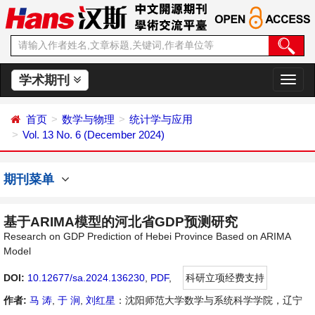
学术期刊
切
换
导
首页
数学与物理
统计学与应用
航
Vol. 13 No. 6 (December 2024)
期刊菜单
基于ARIMA模型的河北省GDP预测研究
Research on GDP Prediction of Hebei Province Based on ARIMA
Model
DOI:
10.12677/sa.2024.136230
,
PDF
,
科研立项经费支持
作者:
马 涛
,
于 涧
,
刘红星
：沈阳师范大学数学与系统科学学院，辽宁