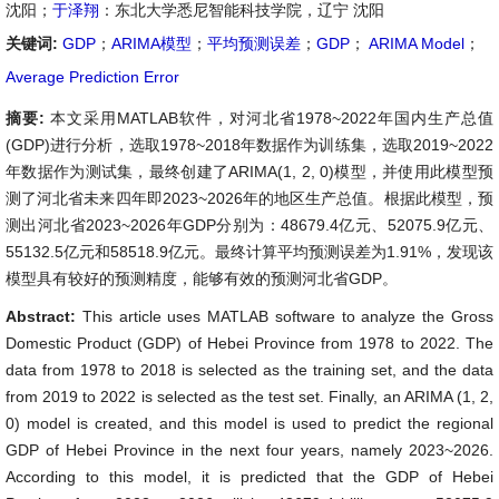
沈阳；
于泽翔
：东北大学悉尼智能科技学院，辽宁 沈阳
关键词:
GDP
；
ARIMA模型
；
平均预测误差
；
GDP
；
ARIMA Model
；
Average Prediction Error
摘要:
本文采用MATLAB软件，对河北省1978~2022年国内生产总值
(GDP)进行分析，选取1978~2018年数据作为训练集，选取2019~2022
年数据作为测试集，最终创建了ARIMA(1, 2, 0)模型，并使用此模型预
测了河北省未来四年即2023~2026年的地区生产总值。根据此模型，预
测出河北省2023~2026年GDP分别为：48679.4亿元、52075.9亿元、
55132.5亿元和58518.9亿元。最终计算平均预测误差为1.91%，发现该
模型具有较好的预测精度，能够有效的预测河北省GDP。
Abstract:
This article uses MATLAB software to analyze the Gross
Domestic Product (GDP) of Hebei Province from 1978 to 2022. The
data from 1978 to 2018 is selected as the training set, and the data
from 2019 to 2022 is selected as the test set. Finally, an ARIMA (1, 2,
0) model is created, and this model is used to predict the regional
GDP of Hebei Province in the next four years, namely 2023~2026.
According to this model, it is predicted that the GDP of Hebei