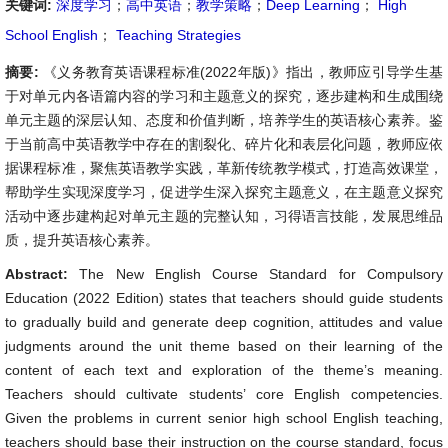
关键词:
深度学习
；
高中英语
；
教学策略
；
Deep Learning
；
High
School English
；
Teaching Strategies
摘要:
《义务教育英语课程标准(2022年版)》指出，教师应引导学生基
于对单元内各语篇内容的学习和主题意义的探究，逐步建构和生成围绕
单元主题的深层认知、态度和价值判断，培养学生的英语核心素养。鉴
于当前高中英语教学中存在的割裂化、碎片化和表层化问题，教师应依
据课程标准，聚焦英语教学实践，革新传统教学模式，打造高效课堂，
帮助学生实现深度学习，促进学生深入探究主题意义，在主题意义探究
活动中逐步建构起对单元主题的完整认知，习得语言技能，发展思维品
质，提升英语核心素养。
Abstract:
The New English Course Standard for Compulsory
Education (2022 Edition) states that teachers should guide students
to gradually build and generate deep cognition, attitudes and value
judgments around the unit theme based on their learning of the
content of each text and exploration of the theme’s meaning.
Teachers should cultivate students’ core English competencies.
Given the problems in current senior high school English teaching,
teachers should base their instruction on the course standard, focus