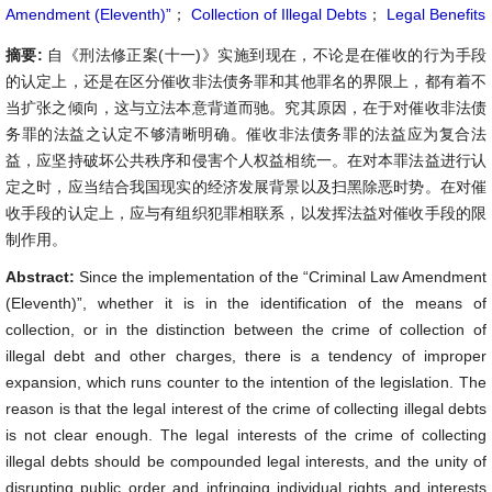
Amendment (Eleventh)”
；
Collection of Illegal Debts
；
Legal Benefits
摘要:
自《刑法修正案(十一)》实施到现在，不论是在催收的行为手段
的认定上，还是在区分催收非法债务罪和其他罪名的界限上，都有着不
当扩张之倾向，这与立法本意背道而驰。究其原因，在于对催收非法债
务罪的法益之认定不够清晰明确。催收非法债务罪的法益应为复合法
益，应坚持破坏公共秩序和侵害个人权益相统一。在对本罪法益进行认
定之时，应当结合我国现实的经济发展背景以及扫黑除恶时势。在对催
收手段的认定上，应与有组织犯罪相联系，以发挥法益对催收手段的限
制作用。
Abstract:
Since the implementation of the “Criminal Law Amendment
(Eleventh)”, whether it is in the identification of the means of
collection, or in the distinction between the crime of collection of
illegal debt and other charges, there is a tendency of improper
expansion, which runs counter to the intention of the legislation. The
reason is that the legal interest of the crime of collecting illegal debts
is not clear enough. The legal interests of the crime of collecting
illegal debts should be compounded legal interests, and the unity of
disrupting public order and infringing individual rights and interests