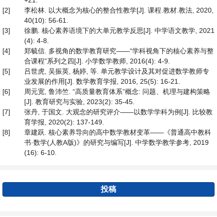
+21.
[2]
李松林. 以大概念为核心的整合性教学[J]. 课程.教材.教法, 2020,
40(10): 56-61.
[3]
徐鹏. 核心素养语境下的大单元教学反思[J]. 中学语文教学, 2021
(4): 4-8.
[4]
郑毓信. 多视角的数学教育研究——“学科视角下的核心素养与整
合课程”系列之四[J]. 小学数学教师, 2016(4): 4-9.
[5]
吕世虎, 吴振英, 杨婷, 等. 单元教学设计及其对促进数学教师专
业发展的作用[J]. 数学教育学报, 2016, 25(5): 16-21.
[6]
周元宽, 鲁沛竺. “高质量教育体系”概念: 问题、机理与建构策略
[J]. 教育研究与实验, 2023(2): 35-45.
[7]
张丹, 于国文. 大观念的研究评介——以数学学科为例[J]. 比较教
育学报, 2020(2): 137-149.
[8]
章建跃. 核心素养导向的高中数学教材变革——《普通高中教科
书·数学(人教A版)》的研究与编写[J]. 中学数学教学参考, 2019
(16): 6-10.
投稿