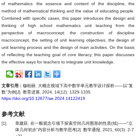
of mathematics: the essence and content of the discipline, the
method of mathematical thinking and the value of educating people.
Combined with specific cases, this paper introduces the design and
thinking of high school mathematics unit teaching from the
perspective of macroconcept: the construction of discipline
macroconcept, the setting of unit learning objectives, the design of
unit learning process and the design of main activities. On the basis
of reflecting the teaching goal of core literacy, this paper discusses
the effective ways for teachers to integrate unit knowledge.
文章引用：
穆柏丽. 大概念视域下高中数学单元教学设计探析——以“复
数”为例[J]. 教育进展, 2024, 14(12): 1329-1335.
https://doi.org/10.12677/ae.2024.14122419
参考文献
[1]
章建跃. 在一般观念引领下探索空间几何图形的性质(续)——“立
体几何初步”内容分析与教学思考[J]. 数学通报, 2021, 60(3): 2-7