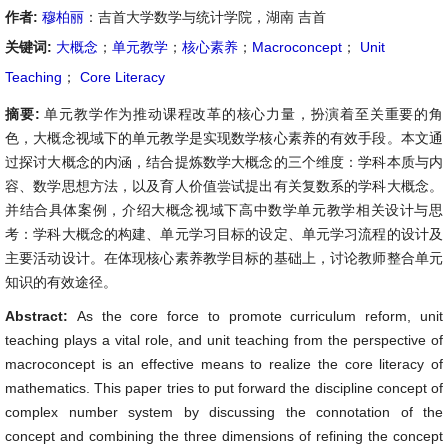
作者:
穆柏丽
：吉首大学数学与统计学院，湖南 吉首
关键词:
大概念
；
单元教学
；
核心素养
；
Macroconcept
；
Unit
Teaching
；
Core Literacy
摘要:
单元教学作为推动课程改革的核心力量，扮演着至关重要的角
色，大概念视域下的单元教学是实现数学核心素养的有效手段。本文通
过探讨大概念的内涵，结合提炼数学大概念的三个维度：学科本质与内
容、数学思想方法，以及育人价值尝试提出有关复数系的学科大概念。
并结合具体案例，介绍大概念视域下高中数学单元教学相关设计与思
考：学科大概念的构建、单元学习目标的设定、单元学习流程的设计及
主要活动设计。在体现核心素养教学目标的基础上，讨论教师整合单元
知识的有效途径。
Abstract:
As the core force to promote curriculum reform, unit
teaching plays a vital role, and unit teaching from the perspective of
macroconcept is an effective means to realize the core literacy of
mathematics. This paper tries to put forward the discipline concept of
complex number system by discussing the connotation of the
concept and combining the three dimensions of refining the concept