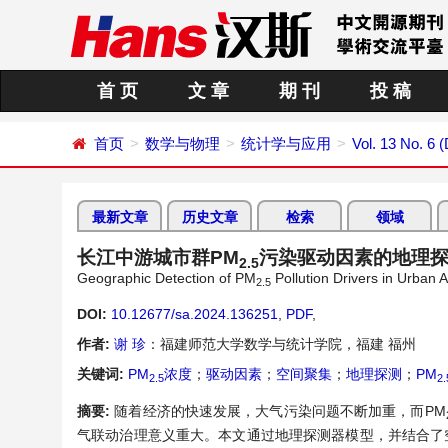
首 页
文 章
期 刊
投 稿
首页
数学与物理
统计学与应用
Vol. 13 No. 6
最新文章
历史文章
检索
领域
长江中游城市群PM
污染驱动因素的地理
2.5
Geographic Detection of PM
Pollution Drivers in Urban 
2.5
DOI:
10.12677/sa.2024.136251
,
PDF
,
作者:
谢 珍
：福建师范大学数学与统计学院，福建 福州
关键词:
PM
浓度
；
驱动因素
；
空间聚集
；
地理探测
；
PM
2.5
2.
摘要:
随着经济的快速发展，大气污染问题不断加重，而PM
气联动治理意义重大。本文通过地理探测器模型，并结合了空间