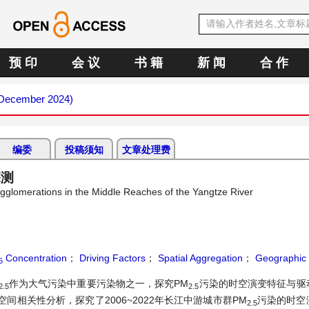
预 印
会 议
书 籍
新 闻
合 作
 (December 2024)
编委
投稿须知
文章处理费
探测
Agglomerations in the Middle Reaches of the Yangtze River
Concentration
；
Driving Factors
；
Spatial Aggregation
；
Geographic 
5
作为大气污染中重要污染物之一，探究PM
污染的时空演变特征与驱
2.5
2.5
相关性分析，探究了2006~2022年长江中游城市群PM
污染的时空
2.5