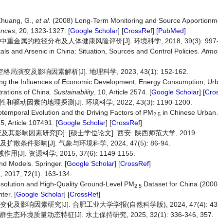
 Zhuang, G.,
et al
. (2008) Long-Term Monitoring and Source Apportionm
ences
, 20, 1323-1327. [
Google Scholar
] [
CrossRef
] [
PubMed
]
属的粒径分布及人体健康风险评价[J]. 环境科学, 2018, 39(3): 997-1
ls and Arsenic in China: Situation, Sources and Control Policies.
Atmo
局演变及影响因素解析[J]. 地理科学, 2023, 43(1): 152-162.
ing the Influences of Economic Development, Energy Consumption, Urb
ations of China.
Sustainability
, 10, Article 2574. [
Google Scholar
] [
Cro
动因素的地理探测[J]. 环境科学, 2022, 43(3): 1190-1200.
otemporal Evolution and the Driving Factors of PM
in Chinese Urban
2.5
25, Article 107491. [
Google Scholar
] [
CrossRef
]
其影响因素研究[D]: [硕士学位论文]. 西安: 陕西师范大学, 2019.
件影响[J]. 气象与环境科学, 2024, 47(5): 86-94.
用[J]. 资源科学, 2015, 37(6): 1149-1155.
nd Models. Springer. [
Google Scholar
] [
CrossRef
]
, 72(1): 163-134.
esolution and High-Quality Ground-Level PM
Dataset for China (2000
2.5
ter. [
Google Scholar
] [
CrossRef
]
响因素研究[J]. 合肥工业大学学报(自然科学版), 2024, 47(4): 433-4
态环境质量动态特征[J]. 水土保持研究, 2025, 32(1): 336-346, 357.