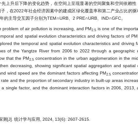
个先上升后下降的变化趋势，在空间上呈现显著的空间聚集和空间依赖性
子，在2022年社会经济因素中的建成区绿化覆盖率和第二产业占比的驱
年的主导交互因子分别为TEM∩URB、2 PRE∩URB、IND∩GFC。
 problem of air pollution is increasing, and PM
is one of the importa
2.5
 temporal and spatial evolution characteristics and driving factors of PM
plored the temporal and spatial evolution characteristics and driving 
ches of the Yangtze River from 2006 to 2022 through a geographic 
how that the PM
concentration in the urban agglomeration in the mi
2.5
then decreasing, showing significant spatial aggregation and spatia
 and wind speed are the dominant factors affecting PM
concentration
2.5
 rate and the proportion of secondary industry in built-up areas increa
f a single factor, and the dominant interaction factors in 2006, 2013
. 统计学与应用, 2024, 13(6): 2607-2615.