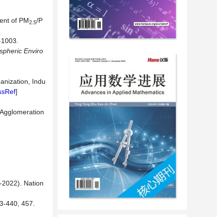
ent of PM
/P
2.5
003.
spheric
Enviro
anization, Indu
ssRef
]
 Agglomeration
-2022). Nation
40, 457.