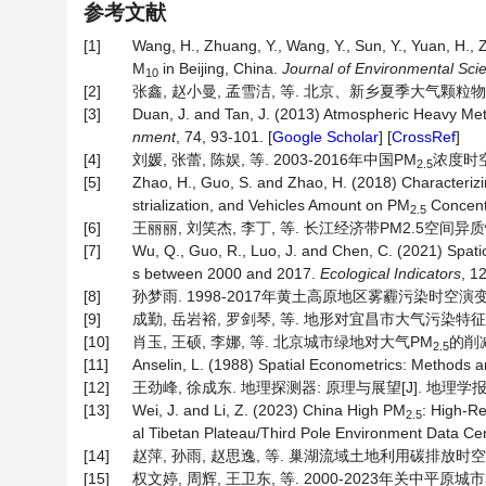
参考文献
[1]
Wang, H., Zhuang, Y., Wang, Y., Sun, Y., Yuan, H.,
M
in Beijing, China.
Journal
of
Environmental
Sci
10
[2]
张鑫, 赵小曼, 孟雪洁, 等. 北京、新乡夏季大气颗粒物中重金
[3]
Duan, J. and Tan, J. (2013) Atmospheric Heavy Meta
nment
, 74, 93-101. [
Google Scholar
] [
CrossRef
]
[4]
刘媛, 张蕾, 陈娱, 等. 2003-2016年中国PM
浓度时空格
2.5
[5]
Zhao, H., Guo, S. and Zhao, H. (2018) Characteriz
strialization, and Vehicles Amount on PM
Concentr
2.5
[6]
王丽丽, 刘笑杰, 李丁, 等. 长江经济带PM2.5空间异质性和驱
[7]
Wu, Q., Guo, R., Luo, J. and Chen, C. (2021) Spati
s between 2000 and 2017.
Ecological
Indicators
, 1
[8]
孙梦雨. 1998-2017年黄土高原地区雾霾污染时空演变及
[9]
成勤, 岳岩裕, 罗剑琴, 等. 地形对宜昌市大气污染特征及扩散条
[10]
肖玉, 王硕, 李娜, 等. 北京城市绿地对大气PM
的削减作
2.5
[11]
Anselin, L. (1988) Spatial Econometrics: Methods a
[12]
王劲峰, 徐成东. 地理探测器: 原理与展望[J]. 地理学报, 2017
[13]
Wei, J. and Li, Z. (2023) China High PM
: High-R
2.5
al Tibetan Plateau/Third Pole Environment Data Cen
[14]
赵萍, 孙雨, 赵思逸, 等. 巢湖流域土地利用碳排放时空变化及影
[15]
权文婷, 周辉, 王卫东, 等. 2000-2023年关中平原城市群生