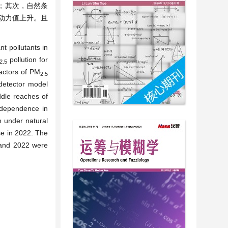
；其次，自然条
动力值上升。且
nt pollutants in
pollution for
2.5
factors of PM
2.5
detector model
ddle reaches of
l dependence in
 under natural
se in 2022. The
, and 2022 were