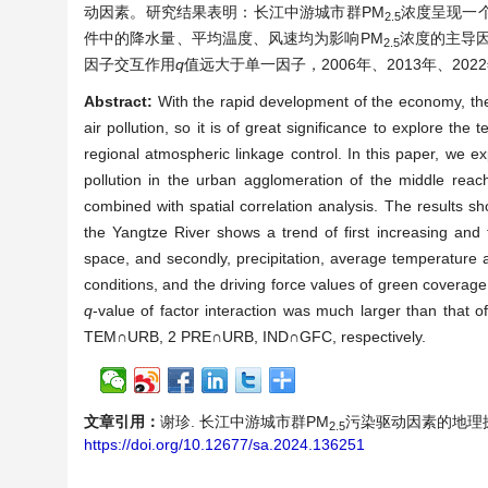
动因素。研究结果表明：长江中游城市群PM
浓度呈现一
2.5
件中的降水量、平均温度、风速均为影响PM
浓度的主导因
2.5
因子交互作用
q
值远大于单一因子，2006年、2013年、2022
Abstract:
With the rapid development of the economy, the
air pollution, so it is of great significance to explore the
regional atmospheric linkage control. In this paper, we ex
pollution in the urban agglomeration of the middle rea
combined with spatial correlation analysis. The results s
the Yangtze River shows a trend of first increasing and 
space, and secondly, precipitation, average temperature
conditions, and the driving force values of green coverage
q
-value of factor interaction was much larger than that o
TEM∩URB, 2 PRE∩URB, IND∩GFC, respectively.
文章引用：
谢珍. 长江中游城市群PM
污染驱动因素的地理探测[J]
2.5
https://doi.org/10.12677/sa.2024.136251