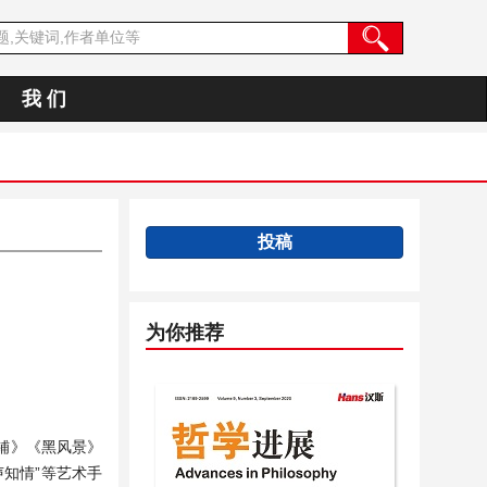
我 们
投稿
为你推荐
铺》《黑风景》
声知情”等艺术手