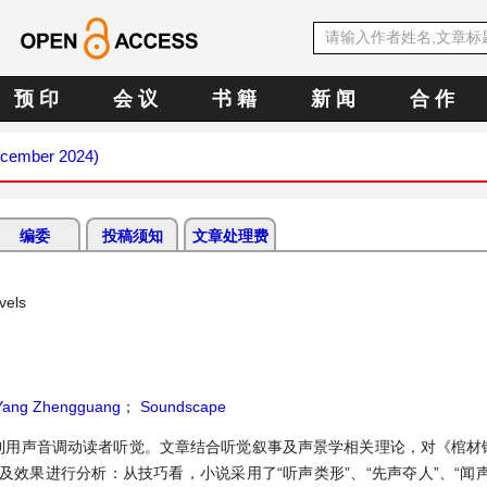
预 印
会 议
书 籍
新 闻
合 作
December 2024)
编委
投稿须知
文章处理费
vels
ang Zhengguang
；
Soundscape
利用声音调动读者听觉。文章结合听觉叙事及声景学相关理论，对《棺材
效果进行分析：从技巧看，小说采用了“听声类形”、“先声夺人”、“闻