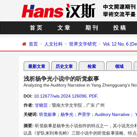
首 页
文 章
期 刊
投 稿
首页
人文社科
世界文学研究
Vol. 12 No. 6 (
最新文章
历史文章
检索
领域
浅析杨争光小说中的听觉叙事
Analyzing the Auditory Narrative in Yang Zhengguang’s No
DOI:
10.12677/wls.2024.126096
,
PDF
,
作者:
甘晓芸
：暨南大学文学院，广东 广州
关键词:
听觉叙事
；
杨争光
；
声景学
；
Auditory Narrative
；
Y
摘要:
听觉叙事是杨争光小说创作的特点之一，其小说充分
以及《驴队来到奉先畤》三部小说中的听觉叙事策略、特点及