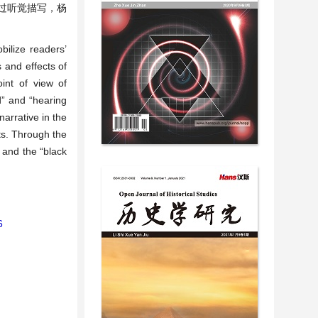
过听觉描写，杨
bilize readers’
 and effects of
int of view of
d” and “hearing
narrative in the
ts. Through the
 and the “black
6