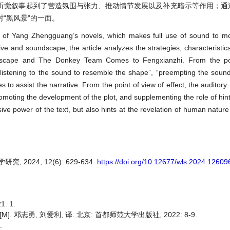
听觉叙事起到了营造氛围与张力、推动情节发展以及补充暗示等作用；通
“黑风景”的一面。
ics of Yang Zhengguang’s novels, which makes full use of sound to mo
ve and soundscape, the article analyzes the strategies, characteristics
ndscape and The Donkey Team Comes to Fengxianzhi. From the po
 “listening to the sound to resemble the shape”, “preempting the soun
o assist the narrative. From the point of view of effect, the auditory 
omoting the development of the plot, and supplementing the role of hin
ve power of the text, but also hints at the revelation of human nature
2024, 12(6): 629-634.
https://doi.org/10.12677/wls.2024.12609
: 1.
 邓志勇, 刘爱利, 译. 北京: 首都师范大学出版社, 2022: 8-9.
.