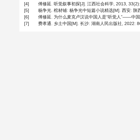
[4]
傅修延. 听觉叙事初探[J]. 江西社会科学, 2013, 33(2): 
[5]
杨争光. 棺材铺: 杨争光中短篇小说精选[M]. 西安: 陕
[6]
傅修延. 为什么麦克卢汉说中国人是“听觉人”——中国文化的听
[7]
费孝通. 乡土中国[M]. 长沙: 湖南人民出版社, 2022: 8