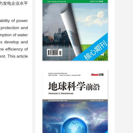
力发电企业水平
bility of power
 protection and
mption of water
ses develop and
e efficiency of
t. This article