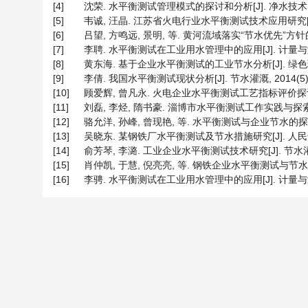
[4]
沈荣. 水平衡测试管理模式的探讨和分析[J]. 净水技术, 2014,
[5]
韦诚, 汪晶. 江苏省火电行业水平衡测试技术应用研究[J]. 江苏
[6]
吕望, 方鸣远, 景明, 等. 黄河流域落实“节水优先”方针的
[7]
李聘. 水平衡测试在工业用水管理中的应用[J]. 计量与测试技术,
[8]
黄东海. 基于企业水平衡测试的工业节水分析[J]. 绿色环保建材
[9]
李倩. 我国水平衡测试现状分析[J]. 节水灌溉, 2014(5): 
[10]
顾爱辉, 曾凡永. 火电企业水平衡测试工艺指标评价探讨[J]. 
[11]
刘磊, 李烃, 隋书豪. 淄博市水平衡测试工作实践与探索[J]. 山
[12]
骆允洋, 孙峰, 曾现艳, 等. 水平衡测试与企业节水的探讨[J]. 
[13]
吴晓东. 某钢铁厂水平衡测试及节水措施研究[J]. 人民长江, 2
[14]
俞芳琴, 李潞. 工业企业水平衡测试技术研究[J]. 节水灌溉, 2
[15]
肖仲凯, 于慧, 倪亮亮, 等. 钢铁企业水平衡测试与节水分析[J]
[16]
李骋. 水平衡测试在工业用水管理中的应用[J]. 计量与测试技术