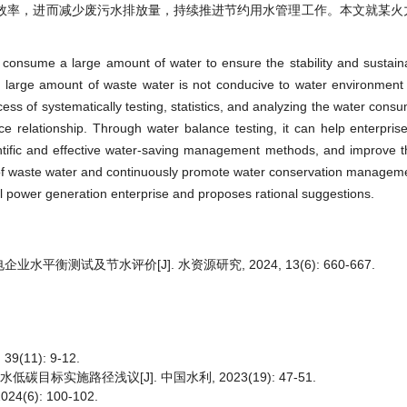
效率，进而减少废污水排放量，持续推进节约用水管理工作。本文就某火
consume a large amount of water to ensure the stability and sustaina
a large amount of waste water is not conducive to water environment
ess of systematically testing, statistics, and analyzing the water consu
e relationship. Through water balance testing, it can help enterpri
entific and effective water-saving management methods, and improve th
 of waste water and continuously promote water conservation managemen
al power generation enterprise and proposes rational suggestions.
水平衡测试及节水评价[J]. 水资源研究, 2024, 13(6): 660-667.
11): 9-12.
目标实施路径浅议[J]. 中国水利, 2023(19): 47-51.
6): 100-102.