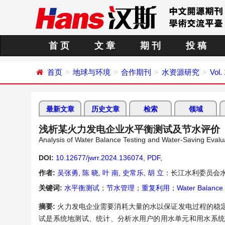
首 页
文 章
期 刊
投 稿
首页
地球与环境
合作期刊
水资源研究
Vol.
最新文章
历史文章
检索
领域
浅析某火力发电企业水平衡测试及节水评价
Analysis of Water Balance Testing and Water-Saving Evalu
DOI:
10.12677/jwrr.2024.136074
,
PDF
,
作者:
吴张勇
,
陈 晓
,
叶 南
,
史常乐
,
胡 立
：长江水利委员会
关键词:
水平衡测试
；
节水管理
；
重复利用
；
Water Balance 
摘要:
火力发电企业需要消耗大量的水以保证发电过程的稳
试是系统地测试、统计、分析水用户的用水单元和用水系