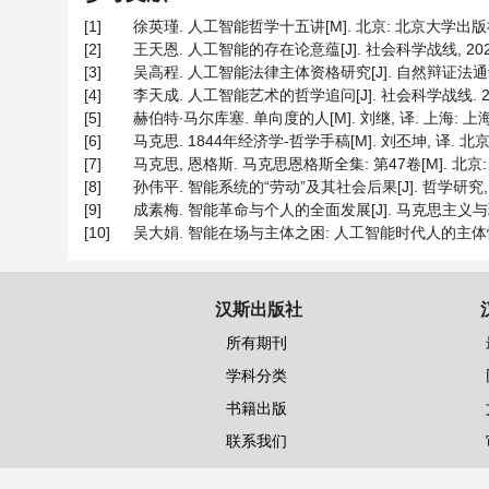
[1]
徐英瑾. 人工智能哲学十五讲[M]. 北京: 北京大学出版社, 2
[2]
王天恩. 人工智能的存在论意蕴[J]. 社会科学战线, 2022(5
[3]
吴高程. 人工智能法律主体资格研究[J]. 自然辩证法通讯, 202
[4]
李天成. 人工智能艺术的哲学追问[J]. 社会科学战线. 2024(
[5]
赫伯特∙马尔库塞. 单向度的人[M]. 刘继, 译. 上海: 上海
[6]
马克思. 1844年经济学-哲学手稿[M]. 刘丕坤, 译. 北京:
[7]
马克思, 恩格斯. 马克思恩格斯全集: 第47卷[M]. 北京: 
[8]
孙伟平. 智能系统的“劳动”及其社会后果[J]. 哲学研究, 2021
[9]
成素梅. 智能革命与个人的全面发展[J]. 马克思主义与现实, 20
[10]
吴大娟. 智能在场与主体之困: 人工智能时代人的主体性危机与破
汉斯出版社
所有期刊
学科分类
书籍出版
联系我们