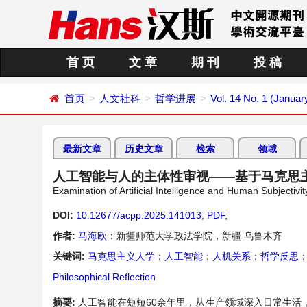
首 页
文 章
期 刊
投 稿
首页
人文社科
哲学进展
Vol. 14 No. 1 (Januar
最新文章
历史文章
检索
领域
人工智能与人的主体性审视——基于马克思
Examination of Artificial Intelligence and Human Subjecti
DOI:
10.12677/acpp.2025.141013
,
PDF
,
作者:
马海欧
：新疆师范大学政法学院，新疆 乌鲁木齐
关键词:
马克思主义人学
；
人工智能
；
人机关系
；
哲学反思
Philosophical Reflection
摘要:
人工智能在短短60余年里，从生产领域深入日常生活