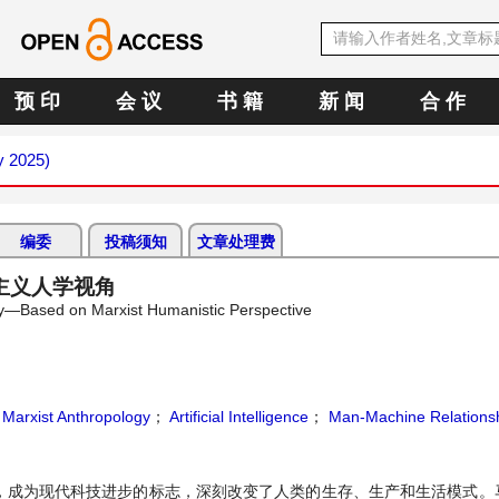
预 印
会 议
书 籍
新 闻
合 作
y 2025)
编委
投稿须知
文章处理费
主义人学视角
vity—Based on Marxist Humanistic Perspective
；
Marxist Anthropology
；
Artificial Intelligence
；
Man-Machine Relations
，成为现代科技进步的标志，深刻改变了人类的生存、生产和生活模式。