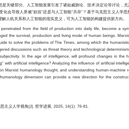
想是关键部分。人工智能发展引发了诸如威胁论、技术决定论等讨论，尤
化会导致人类被“奴役”还是与人工智能“共存”？基于马克思主义人学思
理解人机关系和人工智能的现实意义，可为人工智能的构建提供新方向。
has penetrated from the field of production into daily life, become a s
nged the survival, production and living mode of human beings. Marxis
 guide to solve the problems of The Times, among which the humanistic
iggered discussions such as threat theory and technological determinism
ubjectivity. In the age of intelligence, will profound changes in th
 with artificial intelligence? Analyzing the influence of artificial intel
 on Marxist humanology thought, and understanding human-machine re
the humanology dimension can provide a new direction for the constructi
角[J]. 哲学进展, 2025, 14(1): 76-81.