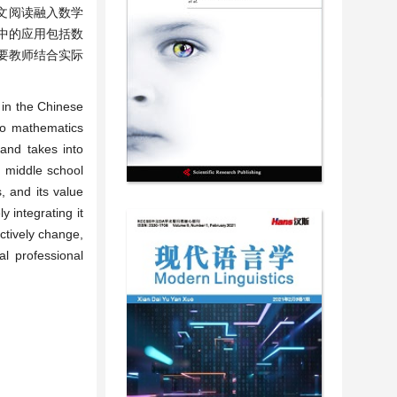
文阅读融入数学
中的应用包括数
要教师结合实际
 in the Chinese
nto mathematics
and takes into
 middle school
, and its value
y integrating it
ctively change,
al professional