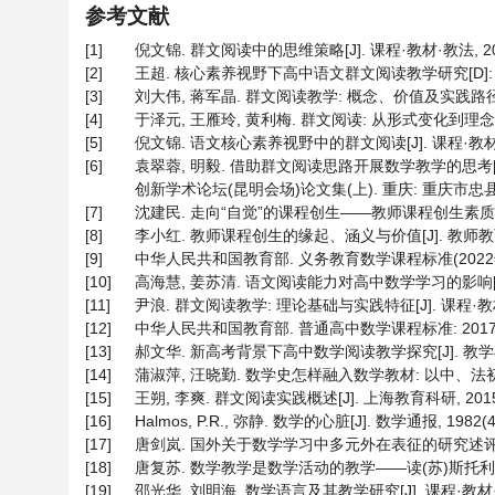
参考文献
[1]
倪文锦. 群文阅读中的思维策略[J]. 课程·教材·教法, 2020, 
[2]
王超. 核心素养视野下高中语文群文阅读教学研究[D]: [硕
[3]
刘大伟, 蒋军晶. 群文阅读教学: 概念、价值及实践路径[J]. 南
[4]
于泽元, 王雁玲, 黄利梅. 群文阅读: 从形式变化到理念变革[J
[5]
倪文锦. 语文核心素养视野中的群文阅读[J]. 课程·教材·教法, 
[6]
袁翠蓉, 明毅. 借助群文阅读思路开展数学教学的思考
创新学术论坛(昆明会场)论文集(上). 重庆: 重庆市忠县石宝
[7]
沈建民. 走向“自觉”的课程创生——教师课程创生素质的提升与
[8]
李小红. 教师课程创生的缘起、涵义与价值[J]. 教师教育研究, 
[9]
中华人民共和国教育部. 义务教育数学课程标准(2022年版) 
[10]
高海慧, 姜苏清. 语文阅读能力对高中数学学习的影响[J]. 新教
[11]
尹浪. 群文阅读教学: 理论基础与实践特征[J]. 课程·教材·教法,
[12]
中华人民共和国教育部. 普通高中数学课程标准: 2017年版
[13]
郝文华. 新高考背景下高中数学阅读教学探究[J]. 教学与管理, 
[14]
蒲淑萍, 汪晓勤. 数学史怎样融入数学教材: 以中、法初中数学教材
[15]
王朔, 李爽. 群文阅读实践概述[J]. 上海教育科研, 2015(4)
[16]
Halmos, P.R., 弥静. 数学的心脏[J]. 数学通报, 1982(4)
[17]
唐剑岚. 国外关于数学学习中多元外在表征的研究述评[J]. 数
[18]
唐复苏. 数学教学是数学活动的教学——读(苏)斯托利亚尔著《
[19]
邵光华, 刘明海. 数学语言及其教学研究[J]. 课程·教材·教法, 