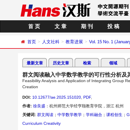
首 页
文 章
期 刊
投 稿
首页
人文社科
教育进展
Vol. 15 No. 1 (Januar
最新文章
历史文章
检索
领域
群文阅读融入中学数学教学的可行性分析及
Feasibility Analysis and Application of Integrating Grou
Creation
DOI:
10.12677/ae.2025.151020
,
PDF
,
作者:
徐良盛
：杭州师范大学经亨颐教育学院，浙江 杭州
关键词:
群文阅读
；
中学数学教学
；
学科融合
；
课程创生
；
G
Curriculum Creativity