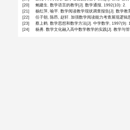
[20]
鲍建生. 数学语言的教学[J]. 数学通报, 1992(10): 2.
[21]
杨红萍, 喻平. 数学阅读教学现状调查报告[J]. 数学教育学报, 2
[22]
任子朝, 陈昂, 赵轩. 加强数学阅读能力考查展现逻辑思维功底[J
[23]
蔡上鹤. 数学思想和数学方法[J]. 中学数学, 1997(9): 1
[24]
杨勇. 数学文化融入高中数学教学的实践[J]. 教学与管理, 20