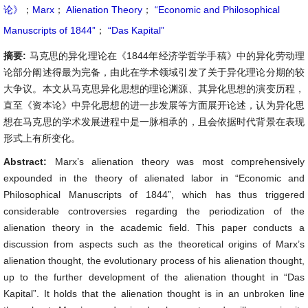
论》
；
Marx
；
Alienation Theory
；
“Economic and Philosophical
Manuscripts of 1844”
；
“Das Kapital”
摘要:
马克思的异化理论在《1844年经济学哲学手稿》中的异化劳动理
论部分阐述得最为完备，由此在学术领域引发了关于异化理论分期的较
大争议。本文从马克思异化思想的理论渊源、其异化思想的演变历程，
直至《资本论》中异化思想的进一步发展等方面展开论述，认为异化思
想在马克思的学术发展进程中是一脉相承的，且会依据时代背景在表现
形式上有所变化。
Abstract:
Marx’s alienation theory was most comprehensively
expounded in the theory of alienated labor in “Economic and
Philosophical Manuscripts of 1844”, which has thus triggered
considerable controversies regarding the periodization of the
alienation theory in the academic field. This paper conducts a
discussion from aspects such as the theoretical origins of Marx’s
alienation thought, the evolutionary process of his alienation thought,
up to the further development of the alienation thought in “Das
Kapital”. It holds that the alienation thought is in an unbroken line