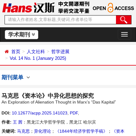
学术期刊
切
换
导
首页
人文社科
哲学进展
航
Vol. 14 No. 1 (January 2025)
期刊菜单
马克思《资本论》中异化思想的探究
An Exploration of Alienation Thought in Marx’s “Das Kapital”
DOI:
10.12677/acpp.2025.141023
,
PDF
,
作者:
王 茜
：黑龙江大学哲学学院，黑龙江 哈尔滨
关键词:
马克思
；
异化理论
；
《1844年经济学哲学手稿》
；
《资本