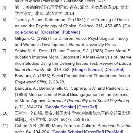
says in Moral Philosophy
, Clarendon Press, 5-15.
[4]
喻丰. 美德的实证心理学研究: 存在, 涵义, 分类及效应[D]: [博士
学位论文]. 北京: 清华大学, 2014.
[5]
Tversky, A. and Kahneman, D. (1981) The Framing of Decisio
ns and the Psychology of Choice.
Science
, 211, 453-458. [
Go
ogle Scholar
] [
CrossRef
] [
PubMed
]
[6]
Gilligan, C. (1982) In a Different Voice: Psychological Theory
and Women’s Development. Harvard University Press.
[7]
Schlaefli, A., Rest, J.R. and Thoma, S.J. (1985) Does Moral E
ducation Improve Moral Judgment? A Meta-Analysis of Interve
ntion Studies Using the Defining Issues Test.
Review
of
Educa
tional
Research
, 55, 319-352. [
Google Scholar
] [
CrossRef
]
[8]
Bandura, A. (1986) Social Foundations of Thought and Action.
Englewood Cliffs
, 2, 23-28.
[9]
Bandura, A., Barbaranelli, C., Caprara, G.V. and Pastorelli, C.
(1996) Mechanisms of Moral Disengagement in the Exercise
of Moral Agency.
Journal
of
Personality
and
Social
Psycholog
y
, 71, 364-374. [
Google Scholar
] [
CrossRef
]
[10]
王祥坤, 辛自强, 侯友. 我国大中学生道德推脱水平的变迁及宏观
成因[J]. 心理学报, 2024, 56(7): 859-875.
[11]
Cohen, A.B. (2009) Many Forms of Culture.
American
Psychol
ogist
, 64, 194-204. [
Google Scholar
] [
CrossRef
] [
PubMed
]