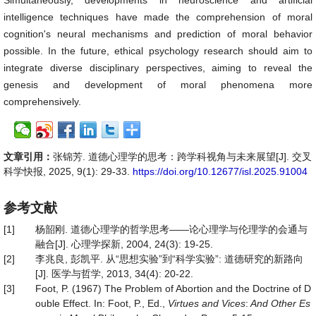
Simultaneously, developments in neuroscience and artificial
intelligence techniques have made the comprehension of moral
cognition's neural mechanisms and prediction of moral behavior
possible. In the future, ethical psychology research should aim to
integrate diverse disciplinary perspectives, aiming to reveal the
genesis and development of moral phenomena more
comprehensively.
文章引用：
张锦芳. 道德心理学的思考：跨学科视角与未来展望[J]. 交叉
科学快报, 2025, 9(1): 29-33.
https://doi.org/10.12677/isl.2025.91004
参考文献
[1]
杨韶刚. 道德心理学的哲学思考——论心理学与伦理学的会通与
融合[J]. 心理学探新, 2004, 24(3): 19-25.
[2]
李兆良, 彭凯平. 从“思想实验”到“科学实验”: 道德研究的新路向
[J]. 医学与哲学, 2013, 34(4): 20-22.
[3]
Foot, P. (1967) The Problem of Abortion and the Doctrine of D
ouble Effect. In: Foot, P., Ed.,
Virtues and Vices
:
And Other Es