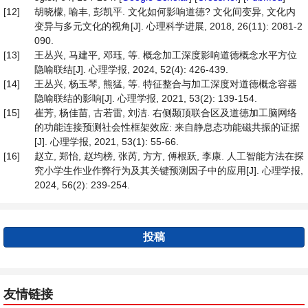
[12]
胡晓檬, 喻丰, 彭凯平. 文化如何影响道德? 文化间变异, 文化内
变异与多元文化的视角[J]. 心理科学进展, 2018, 26(11): 2081-2
090.
[13]
王丛兴, 马建平, 邓珏, 等. 概念加工深度影响道德概念水平方位
隐喻联结[J]. 心理学报, 2024, 52(4): 426-439.
[14]
王丛兴, 杨玉琴, 熊猛, 等. 特征整合与加工深度对道德概念容器
隐喻联结的影响[J]. 心理学报, 2021, 53(2): 139-154.
[15]
崔芳, 杨佳苗, 古若雷, 刘洁. 右侧颞顶联合区及道德加工脑网络
的功能连接预测社会性框架效应: 来自静息态功能磁共振的证据
[J]. 心理学报, 2021, 53(1): 55-66.
[16]
赵立, 郑怡, 赵均榜, 张芮, 方方, 傅根跃, 李康. 人工智能方法在探
究小学生作业作弊行为及其关键预测因子中的应用[J]. 心理学报,
2024, 56(2): 239-254.
投稿
友情链接