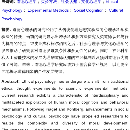
关键词:
道德心理学
；
实验方法
；
社会认知
；
文化心理学
；
Ethical
Psychology
；
Experimental Methods
；
Social Cognition
；
Cultural
Psychology
摘要:
道德心理学的研究经历了从传统伦理思想实验法向心理学科学实
验法的转变。当前的研究显示出跨学科和多方法探究人类道德认知与行
为机制的特点。继皮亚杰和柯尔伯格之后，社会心理学与文化心理学的
发展推动了研究者对道德发展复杂性和多元性的认识。同时，神经科学
和人工智能技术的发展为理解道德认知的神经机制以及预测道德行为提
供了可能。未来，道德心理学研究应致力于整合多学科视角，以期更全
面地揭示道德现象的产生发展规律。
Abstract:
Ethical psychology has undergone a shift from traditional
ethical thought experiments to scientific experimental methods.
Current research exhibits a characteristic of interdisciplinary and
multifaceted exploration of human moral cognition and behavioral
mechanisms. Following Piaget and Kohlberg, advancements in social
psychology and cultural psychology have propelled researchers to
realize the complexity and diversity of moral development.