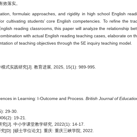
有效落实。
ation, formulaic approaches, and rigidity in high school English read
r cultivating students’ core English competencies. To refine the trad
t English reading classrooms, this paper will analyze the relationship b
 combination with actual English reading teaching cases, elaborate on 
entation of teaching objectives through the 5E inquiry teaching model.
[J]. 教育进展, 2025, 15(1): 989-995.
ferences in Learning: I-Outcome and Process.
British Journal of Educati
 29-30.
2): 19-21.
 中小学课堂教学研究, 2022(1): 14-17.
D]: [硕士学位论文]. 重庆: 重庆三峡学院, 2022.