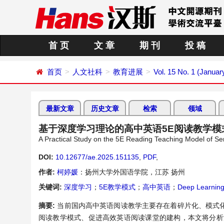
首 页
文 章
期 刊
投 稿
首页
人文社科
教育进展
Vol. 15 No. 1 (Januar
最新文章
历史文章
检索
领域
基于深度学习理论的高中英语5E阅读教学模
A Practical Study on the 5E Reading Teaching Model of S
DOI:
10.12677/ae.2025.151135
,
PDF
,
作者:
柯婷媛
：扬州大学外国语学院，江苏 扬州
关键词:
深度学习
；
5E教学模式
；
高中英语
；
Deep Learnin
摘要:
当前国内高中英语阅读教学主要存在着碎片化、模式
阅读教学模式、促进高效英语阅读课堂的建构，本文将分析