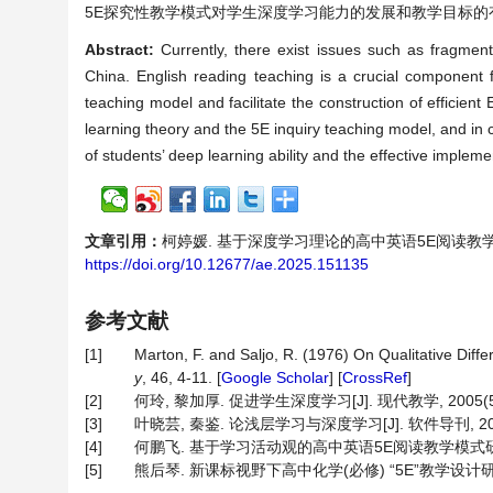
5E探究性教学模式对学生深度学习能力的发展和教学目标的
Abstract:
Currently, there exist issues such as fragment
China. English reading teaching is a crucial component fo
teaching model and facilitate the construction of efficien
learning theory and the 5E inquiry teaching model, and in
of students’ deep learning ability and the effective implem
文章引用：
柯婷媛. 基于深度学习理论的高中英语5E阅读教学模式实践研究
https://doi.org/10.12677/ae.2025.151135
参考文献
[1]
Marton, F. and Saljo, R. (1976) On Qualitative Dif
y
, 46, 4-11. [
Google Scholar
] [
CrossRef
]
[2]
何玲, 黎加厚. 促进学生深度学习[J]. 现代教学, 2005(5):
[3]
叶晓芸, 秦鉴. 论浅层学习与深度学习[J]. 软件导刊, 2006(
[4]
何鹏飞. 基于学习活动观的高中英语5E阅读教学模式研究[J].
[5]
熊后琴. 新课标视野下高中化学(必修) “5E”教学设计研究[