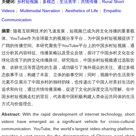
关键词:
乡村短视频
；
多模态
；
生活美学
；
共情传播
；
Rural Short
Videos
；
Multimodal Narration
；
Aesthetics of Life
；
Empathic
Communication
摘要:
随着互联网技术的飞速发展，短视频已成为跨文化传播的重要载
体。YouTube作为全球最大的视频分享平台，为中国乡村短视频提供了
广阔的传播空间。本研究聚焦于YouTube平台上的中国乡村短视频，通
过分析其内容特征、传播策略以及受众反馈，探讨了中国乡村文化在全
球化语境下的跨文化传播路径。研究指出，中国乡村短视频通过选取饮
食、农耕生活等普适性的主题，成功吸引了海外观众的关注。通过多模
态叙事手法，构建了丰富、立体的叙事空间；同时，视频中的生活美学
元素不仅展示了中国乡村的独特韵味，也传递出了中国人对美好生活的
追求和向往，通过共情传播策略，促进了文化的深度交流与理解。在中
国乡村短视频走红的背后，代表着中国积极构建人类命运共同体的生活
方式与价值理念。
Abstract:
With the rapid development of internet technology, short
videos have emerged as a significant vehicle for cross-cultural
communication. YouTube, the world’s largest video-sharing platform,