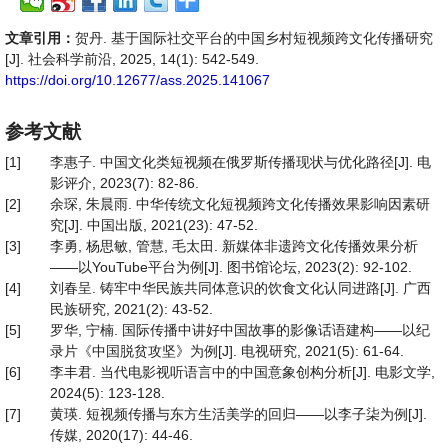
文章引用：
贺丹. 基于国际社交平台的中国乡村短视频跨文化传播研究
[J]. 社会科学前沿, 2025, 14(1): 542-549.
https://doi.org/10.12677/ass.2025.141067
参考文献
[1]
李惠子. 中国文化类短视频在俄罗斯传播现状与优化路径[J]. 电
影评介, 2023(7): 82-86.
[2]
余琛, 朱晨雨. 中华传统文化短视频跨文化传播效果影响因素研
究[J]. 中国出版, 2021(23): 47-52.
[3]
李勇, 杨思敏, 管慧, 毛太田. 新媒体非遗跨文化传播效果分析
——以YouTube平台为例[J]. 图书馆论坛, 2023(2): 92-102.
[4]
刘春呈. 铸牢中华民族共同体意识的饮食文化认同进路[J]. 广西
民族研究, 2021(2): 43-52.
[5]
罗华, 宁楠. 国际传播中讲好中国故事的影像话语建构——以纪
录片《中国脱贫攻坚》为例[J]. 电视研究, 2021(5): 61-64.
[6]
李丰君. 当代电影视听语言中的中国意象创构分析[J]. 电影文学,
2024(5): 123-128.
[7]
黄瑛. 短视频传播与东方生活美学的回归——以李子柒为例[J].
传媒, 2020(17): 44-46.