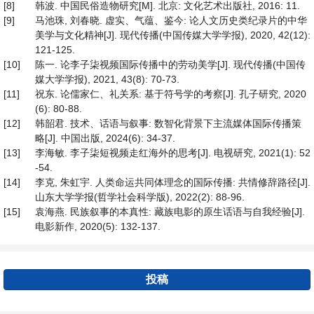
[8]
韩波. 中国民俗造物研究[M]. 北京: 文化艺术出版社, 2016: 11.
[9]
马池珠, 刘春晓. 虚实、气蕴、鉴今: 论人文历史类纪录片的中华
美学与文化精神[J]. 现代传播(中国传媒大学学报), 2020, 42(12):
121-125.
[10]
陈一. 论李子柒视频国际传播中的劳动美学[J]. 现代传播(中国传
媒大学学报), 2021, 43(8): 70-73.
[11]
祝东. 论儒家仁、礼关系: 基于符号学的考察[J]. 孔子研究, 2020
(6): 80-88.
[12]
韩韶君. 技术、话语与叙事: 数智化背景下主流媒体国际传播策
略[J]. 中国出版, 2024(6): 34-37.
[13]
李海敏. 李子柒短视频走红海外的思考[J]. 电视研究, 2021(1): 52
-54.
[14]
李克, 朱虹宇. 人类命运共同体理念的国际传播: 共情修辞路径[J].
山东大学学报(哲学社会科学版), 2022(2): 88-96.
[15]
袁海燕. 民族叙事的本真性: 藏族电影的原生话语与自我经验[J].
电影新作, 2020(5): 132-137.
投稿